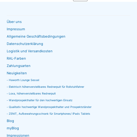
Über uns
Impressum
Allgemeine Geschäftsbedingungen
Datenschutzerklärung
Logistik und Versandkosten
RAL-Farben
Zahlungsarten
Neuigkeiten
Haworth Lounge Sessel
Elektrisch höhenverstellbares Rednerpult für Rollstuhlfahrer
Loxa, höhenverstellbares Rednerpult
Wandprospekthalter für den hochwertigen Einsatz
Qualitativ hochwertige Wandprospekthalter und Prospektständer
ZENIT, Aufbewahrungsschrank für Smartphones/ IPads Tablets
Blog
myBlog
Impressionen