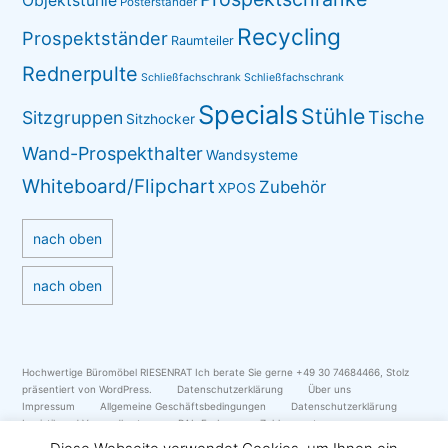
Objektstühle
Posterständer
Recycling
Prospektständer
Raumteiler
Rednerpulte
Schließfachschrank
Schließfachschrank
Specials
Stühle
Sitzgruppen
Tische
Sitzhocker
Wand-Prospekthalter
Wandsysteme
Whiteboard/Flipchart
Zubehör
XPOS
nach oben
nach oben
Hochwertige Büromöbel RIESENRAT Ich berate Sie gerne +49 30 74684466
,
Stolz
präsentiert von WordPress.
Datenschutzerklärung
Über uns
Impressum
Allgemeine Geschäftsbedingungen
Datenschutzerklärung
Logistik und Versandkosten
RAL-Farben
Zahlungsarten
Neuigkeiten
Blog
myBlog
Impressionen