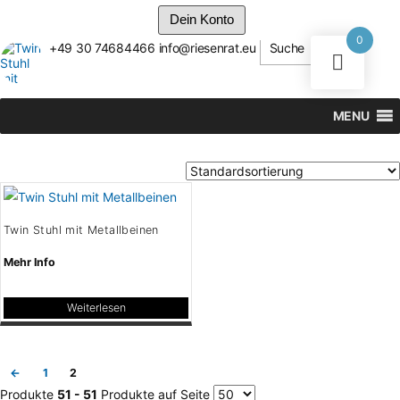
Dein Konto
0
+49 30 74684466
info@riesenrat.eu
Suche
Zum
Inhalt
springen
MENU
Twin Stuhl mit Metallbeinen
Mehr Info
Weiterlesen
←
1
2
Produkte
51 - 51
Produkte auf Seite