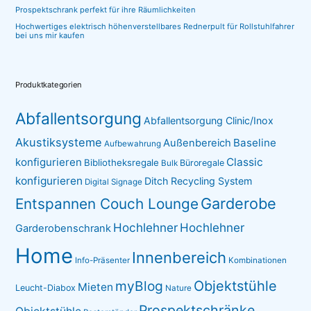
Prospektschrank perfekt für ihre Räumlichkeiten
Hochwertiges elektrisch höhenverstellbares Rednerpult für Rollstuhlfahrer
bei uns mir kaufen
Produktkategorien
Abfallentsorgung
Abfallentsorgung Clinic/Inox
Akustiksysteme
Baseline
Außenbereich
Aufbewahrung
konfigurieren
Classic
Bibliotheksregale
Büroregale
Bulk
konfigurieren
Ditch Recycling System
Digital Signage
Garderobe
Entspannen Couch Lounge
Hochlehner
Hochlehner
Garderobenschrank
Home
Innenbereich
Info-Präsenter
Kombinationen
myBlog
Objektstühle
Mieten
Leucht-Diabox
Nature
Prospektschränke