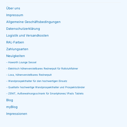
Über uns
Impressum
Allgemeine Geschäftsbedingungen
Datenschutzerklärung
Logistik und Versandkosten
RAL-Farben
Zahlungsarten
Neuigkeiten
Haworth Lounge Sessel
Elektrisch höhenverstellbares Rednerpult für Rollstuhlfahrer
Loxa, höhenverstellbares Rednerpult
Wandprospekthalter für den hochwertigen Einsatz
Qualitativ hochwertige Wandprospekthalter und Prospektständer
ZENIT, Aufbewahrungsschrank für Smartphones/ IPads Tablets
Blog
myBlog
Impressionen