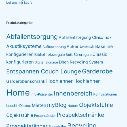
bei uns mir kaufen
Produktkategorien
Abfallentsorgung
Abfallentsorgung Clinic/Inox
Akustiksysteme
Baseline
Außenbereich
Aufbewahrung
konfigurieren
Classic
Bibliotheksregale
Büroregale
Bulk
konfigurieren
Ditch Recycling System
Digital Signage
Garderobe
Entspannen Couch Lounge
Hochlehner
Hochlehner
Garderobenschrank
Home
Innenbereich
Info-Präsenter
Kombinationen
myBlog
Objektstühle
Mieten
Leucht-Diabox
Nature
Prospektschränke
Objektstühle
Posterständer
Recycling
Prospektständer
Raumteiler