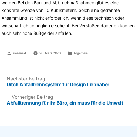
werden.Bei den Bau-und Abbruchmaßnahmen gibt es eine
konkrete Grenze von 10 Kubikmetern. Solch eine getrennte
Ansammlung ist nicht erforderlich, wenn diese technisch oder
wirtschaftlich unmöglich erscheint. Bei Verstößen dagegen können
auch sehr hohe Bußgelder anfallen.
Veröffentlicht
Veröffentlicht
riesenrat
20. März 2020
Allgemein
von
unter
Beitragsnavigation
Nächster
Nächster Beitrag
Beitrag:
Ditch Abfalltrennsystem für Design Liebhaber
Vorheriger
Vorheriger Beitrag
Beitrag:
Abfalltrennung für ihr Büro, ein muss für die Umwelt