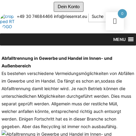
Dein Konto
0
+49 30 74684466
info@riesenrat.eu
Suche
Zum
Inhalt
springen
MENU
Abfalltrennung in Gewerbe und Handel im Innen- und
Außenbereich
Es bestehen verschiedene Vermeidungsmöglichkeiten von Abfällen
im Gewerbe und im Handel. Da fängt es schon an,sodass die
Abfalltrennung damit leichter wird. Je nach Betrieb können die
unterschiedlichen Möglichkeiten durchgeführt werden. Dies muss
separat geprüft werden. Allgemein muss der restliche Müll,
welcher anfallen könnte, entsprechend richtig auch entsorgt
werden. Einigen Fortschritt hat es in dieser Branche schon
gegeben. Aber das Recycling ist immer noch ausbaufähig.