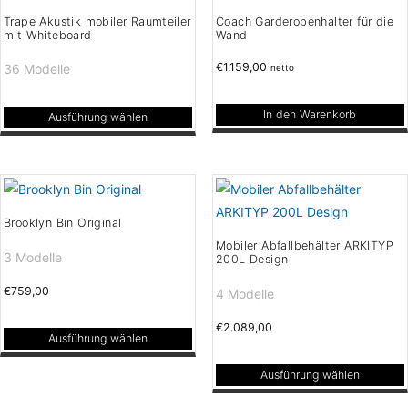
Optionen
Trape Akustik mobiler Raumteiler
Coach Garderobenhalter für die
können
mit Whiteboard
Wand
auf
€
1.159,00
36 Modelle
netto
der
Produktseite
In den Warenkorb
gewählt
Ausführung wählen
Dieses
werden
Produkt
weist
mehrere
Brooklyn Bin Original
Varianten
Mobiler Abfallbehälter ARKITYP
auf.
3 Modelle
200L Design
Die
€
759,00
4 Modelle
Optionen
können
€
2.089,00
Ausführung wählen
auf
Dieses
der
Ausführung wählen
Produkt
Produktseite
Dieses
weist