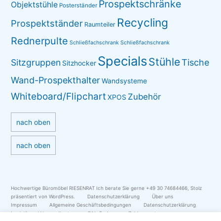
Prospektschränke
Objektstühle
Posterständer
Recycling
Prospektständer
Raumteiler
Rednerpulte
Schließfachschrank
Schließfachschrank
Specials
Stühle
Sitzgruppen
Tische
Sitzhocker
Wand-Prospekthalter
Wandsysteme
Whiteboard/Flipchart
Zubehör
XPOS
nach oben
nach oben
Hochwertige Büromöbel RIESENRAT Ich berate Sie gerne +49 30 74684466
,
Stolz
präsentiert von WordPress.
Datenschutzerklärung
Über uns
Impressum
Allgemeine Geschäftsbedingungen
Datenschutzerklärung
Logistik und Versandkosten
RAL-Farben
Zahlungsarten