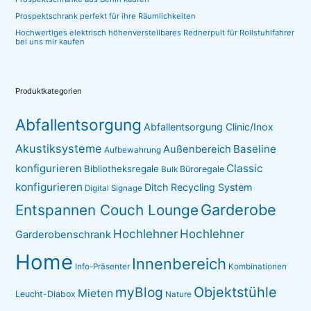
Prospektschrank perfekt für ihre Räumlichkeiten
Hochwertiges elektrisch höhenverstellbares Rednerpult für Rollstuhlfahrer
bei uns mir kaufen
Produktkategorien
Abfallentsorgung
Abfallentsorgung Clinic/Inox
Akustiksysteme
Baseline
Außenbereich
Aufbewahrung
konfigurieren
Classic
Bibliotheksregale
Büroregale
Bulk
konfigurieren
Ditch Recycling System
Digital Signage
Garderobe
Entspannen Couch Lounge
Hochlehner
Hochlehner
Garderobenschrank
Home
Innenbereich
Info-Präsenter
Kombinationen
myBlog
Objektstühle
Mieten
Leucht-Diabox
Nature