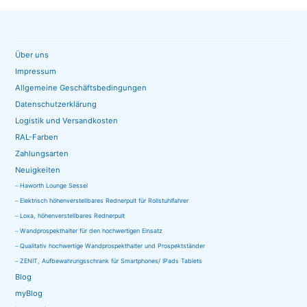
Produkt
Produktseite
mehrere
weist
gewählt
Varianten
mehrere
werden
auf.
Varianten
Über uns
Die
auf.
Impressum
Optionen
Die
Allgemeine Geschäftsbedingungen
können
Optionen
Datenschutzerklärung
auf
können
Logistik und Versandkosten
der
RAL-Farben
auf
Produktseite
Zahlungsarten
der
gewählt
Neuigkeiten
Produktseite
werden
Haworth Lounge Sessel
gewählt
Elektrisch höhenverstellbares Rednerpult für Rollstuhlfahrer
werden
Loxa, höhenverstellbares Rednerpult
Wandprospekthalter für den hochwertigen Einsatz
Qualitativ hochwertige Wandprospekthalter und Prospektständer
ZENIT, Aufbewahrungsschrank für Smartphones/ IPads Tablets
Blog
myBlog