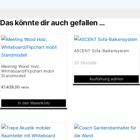
×
Das könnte dir auch gefallen …
ASCENT Sofa-Balkensystem
20 Modelle
Meeting Wood Holz,
Whiteboard/Flipchart mobil
Standmodell
Ausführung wählen
Dieses
€
1.439,00
netto
Produkt
weist
In den Warenkorb
mehrere
Varianten
auf.
Die