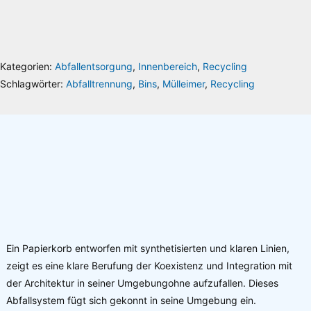
info@riesenrat.eu
.
Lieferung auch in die Schweiz
, nach Österreich
und in das Fürstentum
Liechtenstein
.
Kategorien:
Abfallentsorgung
,
Innenbereich
,
Recycling
Schlagwörter:
Abfalltrennung
,
Bins
,
Mülleimer
,
Recycling
Ein Papierkorb entworfen mit synthetisierten und klaren Linien,
zeigt es eine klare Berufung der Koexistenz und Integration mit
der Architektur in seiner Umgebungohne aufzufallen. Dieses
Abfallsystem fügt sich gekonnt in seine Umgebung ein.