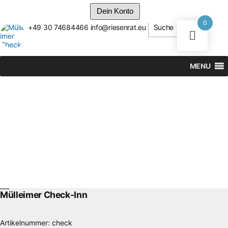
Dein Konto
0
+49 30 74684466
info@riesenrat.eu
Suche
Zum
Inhalt
springen
MENU
Mülleimer Check-Inn
Artikelnummer:
check