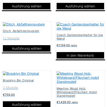
der
werden
Produktseite
Ausführung wählen
Ausführung wählen
gewählt
Dieses
Dieses
werden
Produkt
Produkt
weist
weist
mehrere
mehrere
Varianten
Varianten
Ditch, Abfalltrennsystem
auf.
auf.
Coach Garderobenhalter für die
Die
Die
12 Modelle
Wand
Optionen
Optionen
können
können
€
1.159,00
netto
auf
auf
Ausführung wählen
der
der
Dieses
In den Warenkorb
Produktseite
Produktseite
Produkt
gewählt
gewählt
weist
werden
werden
mehrere
Varianten
auf.
Die
Brooklyn Bin Original
Optionen
können
3 Modelle
Meeting Wood Holz,
auf
Whiteboard/Flipchart mobil
der
€
759,00
Standmodell
Produktseite
gewählt
€
1.439,00
netto
Ausführung wählen
werden