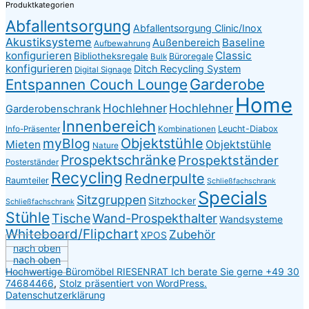
Produktkategorien
Abfallentsorgung
Abfallentsorgung Clinic/Inox
Akustiksysteme
Baseline
Außenbereich
Aufbewahrung
konfigurieren
Classic
Bibliotheksregale
Büroregale
Bulk
konfigurieren
Ditch Recycling System
Digital Signage
Garderobe
Entspannen Couch Lounge
Home
Hochlehner
Hochlehner
Garderobenschrank
Innenbereich
Leucht-Diabox
Info-Präsenter
Kombinationen
myBlog
Objektstühle
Mieten
Objektstühle
Nature
Prospektschränke
Prospektständer
Posterständer
Recycling
Rednerpulte
Raumteiler
Schließfachschrank
Specials
Sitzgruppen
Sitzhocker
Schließfachschrank
Stühle
Tische
Wand-Prospekthalter
Wandsysteme
Whiteboard/Flipchart
Zubehör
XPOS
nach oben
nach oben
Hochwertige Büromöbel RIESENRAT Ich berate Sie gerne +49 30
74684466
,
Stolz präsentiert von WordPress.
Datenschutzerklärung