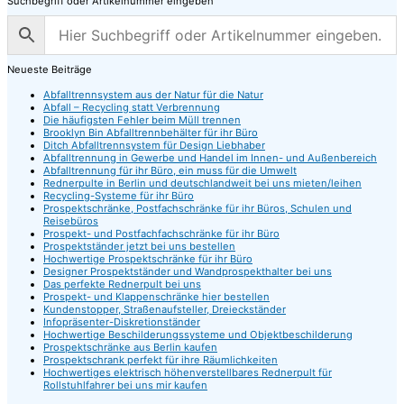
Suchbegriff oder Artikelnummer eingeben
Neueste Beiträge
Abfalltrennsystem aus der Natur für die Natur
Abfall – Recycling statt Verbrennung
Die häufigsten Fehler beim Müll trennen
Brooklyn Bin Abfalltrennbehälter für ihr Büro
Ditch Abfalltrennsystem für Design Liebhaber
Abfalltrennung in Gewerbe und Handel im Innen- und Außenbereich
Abfalltrennung für ihr Büro, ein muss für die Umwelt
Rednerpulte in Berlin und deutschlandweit bei uns mieten/leihen
Recycling-Systeme für ihr Büro
Prospektschränke, Postfachschränke für ihr Büros, Schulen und
Reisebüros
Prospekt- und Postfachfachschränke für ihr Büro
Prospektständer jetzt bei uns bestellen
Hochwertige Prospektschränke für ihr Büro
Designer Prospektständer und Wandprospekthalter bei uns
Das perfekte Rednerpult bei uns
Prospekt- und Klappenschränke hier bestellen
Kundenstopper, Straßenaufsteller, Dreieckständer
Infopräsenter-Diskretionständer
Hochwertige Beschilderungssysteme und Objektbeschilderung
Prospektschränke aus Berlin kaufen
Prospektschrank perfekt für ihre Räumlichkeiten
Hochwertiges elektrisch höhenverstellbares Rednerpult für
Rollstuhlfahrer bei uns mir kaufen