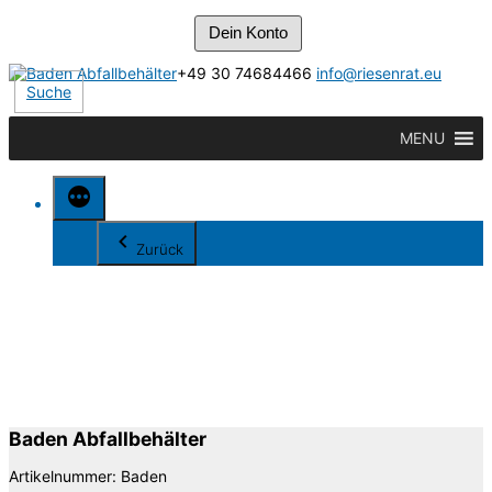
Dein Konto
Zum
+49 30 74684466
info@riesenrat.eu
Inhalt
Suche
springen
MENU
Zurück
Baden Abfallbehälter
Artikelnummer:
Baden