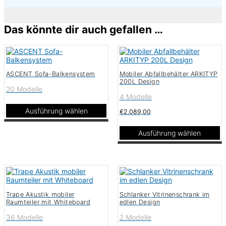
×
Das könnte dir auch gefallen …
ASCENT Sofa-Balkensystem
Mobiler Abfallbehälter ARKITYP
200L Design
20 Modelle
4 Modelle
Ausführung wählen
€
2.089,00
Dieses
Produkt
Ausführung wählen
weist
Dieses
mehrere
Produkt
Varianten
weist
auf.
mehrere
Die
Varianten
Optionen
auf.
können
Trape Akustik mobiler
Schlanker Vitrinenschrank im
Die
auf
Raumteiler mit Whiteboard
edlen Design
Optionen
der
können
Produktseite
36 Modelle
2 Modelle
auf
gewählt