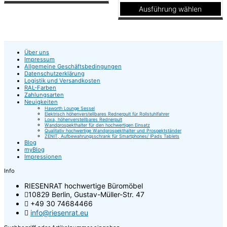
gewählt
gewählt
Dieses
Ausführung wählen
werden
werden
Produkt
Dieses
weist
Produkt
mehrere
weist
Varianten
mehrere
auf.
Über uns
Varianten
Die
Impressum
auf.
Optionen
Allgemeine Geschäftsbedingungen
Die
können
Datenschutzerklärung
Optionen
auf
Logistik und Versandkosten
RAL-Farben
können
der
Zahlungsarten
auf
Produktseite
Neuigkeiten
der
gewählt
Haworth Lounge Sessel
Produktseite
Elektrisch höhenverstellbares Rednerpult für Rollstuhlfahrer
werden
Loxa, höhenverstellbares Rednerpult
gewählt
Wandprospekthalter für den hochwertigen Einsatz
werden
Qualitativ hochwertige Wandprospekthalter und Prospektständer
ZENIT, Aufbewahrungsschrank für Smartphones/ IPads Tablets
Blog
myBlog
Impressionen
Info
RIESENRAT hochwertige Büromöbel
10829 Berlin, Gustav-Müller-Str. 47
+49 30 74684466
info@riesenrat.eu