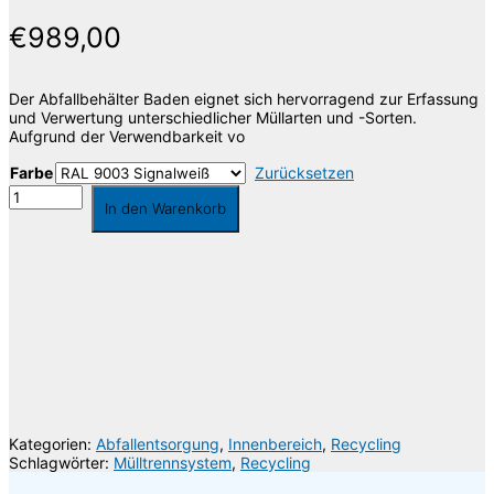
€
989,00
Der Abfallbehälter Baden eignet sich hervorragend zur Erfassung
und Verwertung unterschiedlicher Müllarten und -Sorten.
Aufgrund der Verwendbarkeit vo
Farbe
Zurücksetzen
Baden
In den Warenkorb
Abfallbehälter
Menge
Die Lieferkosten werden über das Volumengewicht berechnet, wodurch es zu
Abweichungen kommen kann, welche Ihnen selbstverständlich erstattet werden.
Gerne berate ich Sie individuell oder gebe Ihnen Auskunft über die
Versandkosten. Sie erreichen mich unter der Telefonnummer 030 74684466 oder
per Email
info@riesenrat.eu
.
Lieferung auch in die Schweiz
, nach Österreich
und in das Fürstentum
Liechtenstein
.
Kategorien:
Abfallentsorgung
,
Innenbereich
,
Recycling
Schlagwörter:
Mülltrennsystem
,
Recycling