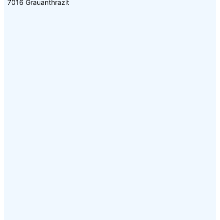
7016 Grauanthrazit
Details zu Ihrer Produktanfrage:
Ihr Name
Ihre E-Mail-Adresse (Pflichtfeld)