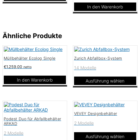
Dieses
In den Warenkorb
Produkt
weist
mehrere
Varianten
auf.
Ähnliche Produkte
Die
Optionen
können
auf
der
Müllbehälter Ecolog Single
Zurich Abfallbox-System
Produktseite
gewählt
€
1.259,00
14 Modelle
netto
werden
In den Warenkorb
Ausführung wählen
Dieses
Produkt
weist
mehrere
Varianten
VEVEY Designbehälter
auf.
Podest Duo für Abfallbehälter
Die
2 Modelle
ARKAD
Optionen
können
2 Modelle
auf
Ausführung wählen