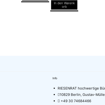
Dieses
In den Warenk
orb
Produkt
weist
mehrere
Varianten
auf.
Die
Optionen
können
auf
der
Produktseite
Info
gewählt
werden
RIESENRAT hochwertige Bü
10829 Berlin, Gustav-Mülle
+49 30 74684466