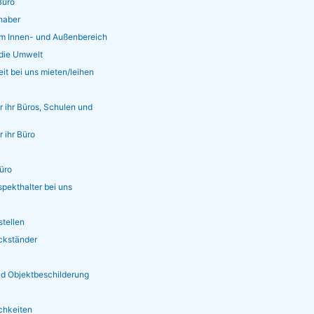
Büro
bhaber
im Innen- und Außenbereich
r die Umwelt
it bei uns mieten/leihen
 ihr Büros, Schulen und
 ihr Büro
üro
pekthalter bei uns
tellen
eckständer
d Objektbeschilderung
ichkeiten