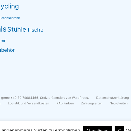
ycling
eßfachschrank
ls
Stühle
Tische
eme
ubehör
ie gerne +49 30 74684466
,
Stolz präsentiert von WordPress.
Datenschutzerklärung
g
Logistik und Versandkosten
RAL-Farben
Zahlungsarten
Neuigkeiten
in angenehmeres Surfen zu ermöglichen
Me
Akzeptieren
C