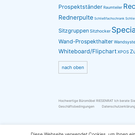
Rec
Prospektständer
Raumteiler
Rednerpulte
Schließfachschrank
Schli
Specia
Sitzgruppen
Sitzhocker
Wand-Prospekthalter
Wandsyst
Whiteboard/Flipchart
Z
XPOS
nach oben
Hochwertige Büromöbel RIESENRAT Ich berate S
Geschäftsbedingungen
Datenschutzerklärun
Diese Webseite verwendet Cookies, um Ihnen e