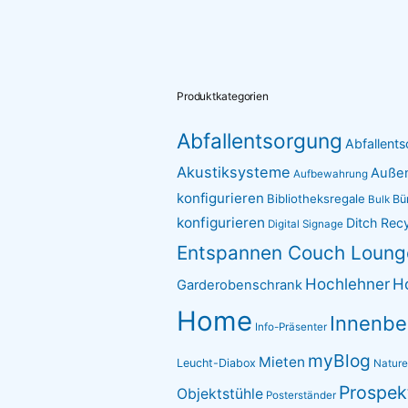
Produktkategorien
Abfallentsorgung
Abfallents
Akustiksysteme
Auße
Aufbewahrung
konfigurieren
Bibliotheksregale
Bü
Bulk
konfigurieren
Ditch Rec
Digital Signage
Entspannen Couch Loung
Hochlehner
H
Garderobenschrank
Home
Innenbe
Info-Präsenter
myBlog
Mieten
Leucht-Diabox
Natur
Prospek
Objektstühle
Posterständer