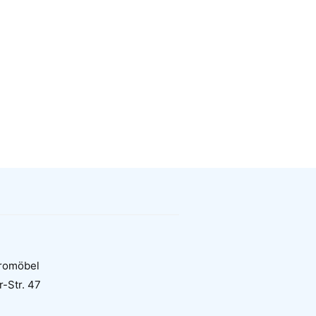
romöbel
r-Str. 47