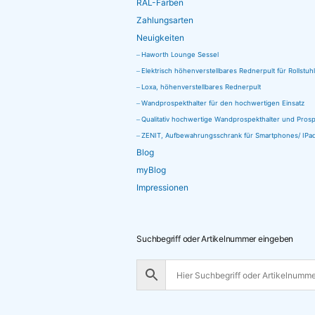
RAL-Farben
auf
gewählt
Produktseite
Zahlungsarten
der
werden
gewählt
Neuigkeiten
Produktseite
werden
Haworth Lounge Sessel
gewählt
Elektrisch höhenverstellbares Rednerpult für Rollstuh
werden
Loxa, höhenverstellbares Rednerpult
Wandprospekthalter für den hochwertigen Einsatz
Qualitativ hochwertige Wandprospekthalter und Pros
ZENIT, Aufbewahrungsschrank für Smartphones/ IPad
Blog
myBlog
Impressionen
Suchbegriff oder Artikelnummer eingeben