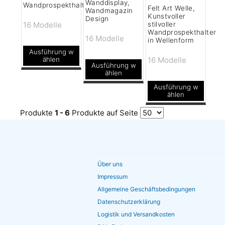
Wanddisplay,
Wandprospekthalter
Felt Art Welle,
Wandmagazin
Kunstvoller
Design
16 Modelle
stilvoller
Wandprospekthalter
16 Modelle
in Wellenform
Ausführung w
16 Modelle
ählen
Ausführung w
Dieses
ählen
Produkt
Dieses
Ausführung w
ählen
weist
Produkt
Dieses
Produkte
mehrere
1 - 6
Produkte auf Seite
weist
Produkt
Varianten
mehrere
weist
auf.
Varianten
mehrere
Die
auf.
Varianten
Über uns
Optionen
Die
auf.
Impressum
können
Optionen
Die
Allgemeine Geschäftsbedingungen
auf
können
Optionen
Datenschutzerklärung
der
auf
Logistik und Versandkosten
können
Produktseite
der