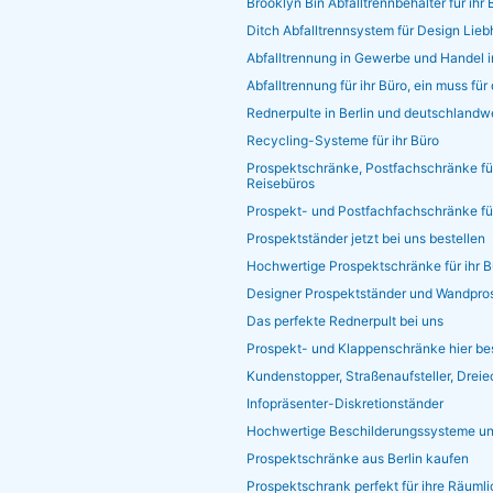
Brooklyn Bin Abfalltrennbehälter für ihr 
Ditch Abfalltrennsystem für Design Lie
Abfalltrennung in Gewerbe und Handel 
Abfalltrennung für ihr Büro, ein muss fü
Rednerpulte in Berlin und deutschlandwe
Recycling-Systeme für ihr Büro
Prospektschränke, Postfachschränke für
Reisebüros
Prospekt- und Postfachfachschränke für
Prospektständer jetzt bei uns bestellen
Hochwertige Prospektschränke für ihr B
Designer Prospektständer und Wandpros
Das perfekte Rednerpult bei uns
Prospekt- und Klappenschränke hier bes
Kundenstopper, Straßenaufsteller, Drei
Infopräsenter-Diskretionständer
Hochwertige Beschilderungssysteme un
Prospektschränke aus Berlin kaufen
Prospektschrank perfekt für ihre Räuml