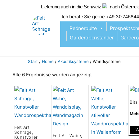
Lieferung auch in die Schweiz
, nach Österre
Ich berate Sie gerne +49 30 74684
Zum
Inhalt
Rednerpulte
Prospektsch
springen
Garderobenständer
Gardero
Start
/
Home
/
Akustiksysteme
/ Wandsysteme
Alle 6 Ergebnisse werden angezeigt
Bits
Mehr
Felt Art
W
Schräge,
Felt Art Wabe,
Kunstvoller