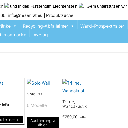
ich
und in das Fürstentum Liechtenstein
. Gern unterstützen wi
466
info@riesenrat.eu
| Produktsuche |
ränke
Recycling-Abfalleimer
Wand-Prospekthalter
benschränke
myBlog
Solo Wall
Triline,
 Info
6 Modelle
Wandakustik
€
259,00
netto
eiterlesen
Ausführung w
ählen