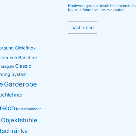
Hochwertiges elektrisch höhenverstellb
Rollstuhlfahrer bei uns mir kaufen
nach oben
orgung Clinic/Inox
Baseline
nbereich
Classic
roregale
ycling System
Garderobe
e
ochlehner
reich
Kombinationen
Objektstühle
e
tschränke