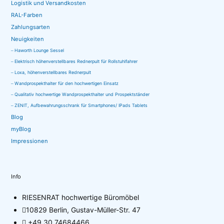
Logistik und Versandkosten
RAL-Farben
Zahlungsarten
Neuigkeiten
Haworth Lounge Sessel
Elektrisch höhenverstellbares Rednerpult für Rollstuhlfahrer
Loxa, höhenverstellbares Rednerpult
Wandprospekthalter für den hochwertigen Einsatz
Qualitativ hochwertige Wandprospekthalter und Prospektständer
ZENIT, Aufbewahrungsschrank für Smartphones/ IPads Tablets
Blog
myBlog
Impressionen
Info
RIESENRAT hochwertige Büromöbel
10829 Berlin, Gustav-Müller-Str. 47
+49 30 74684466