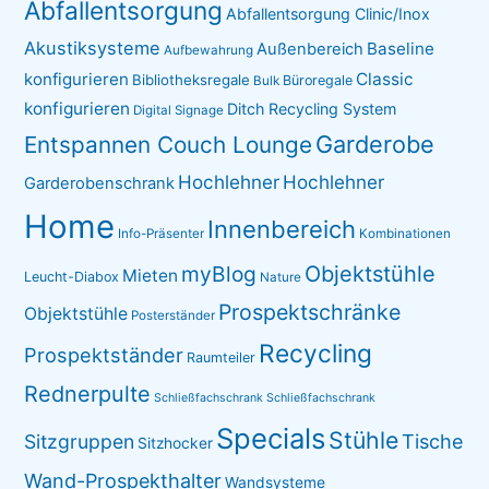
Abfallentsorgung
Abfallentsorgung Clinic/Inox
Akustiksysteme
Baseline
Außenbereich
Aufbewahrung
konfigurieren
Classic
Bibliotheksregale
Büroregale
Bulk
konfigurieren
Ditch Recycling System
Digital Signage
Garderobe
Entspannen Couch Lounge
Hochlehner
Hochlehner
Garderobenschrank
Home
Innenbereich
Info-Präsenter
Kombinationen
myBlog
Objektstühle
Mieten
Leucht-Diabox
Nature
Prospektschränke
Objektstühle
Posterständer
Recycling
Prospektständer
Raumteiler
Rednerpulte
Schließfachschrank
Schließfachschrank
Specials
Stühle
Sitzgruppen
Tische
Sitzhocker
Wand-Prospekthalter
Wandsysteme