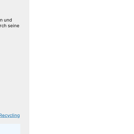
en und
rch seine
ngen kommen
ichen mich
n
.
Recycling