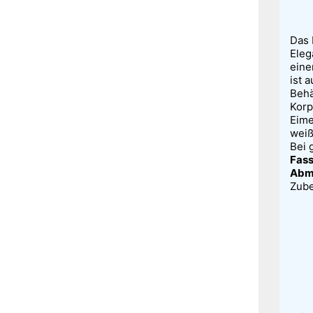
Das 
Eleg
eine
ist 
Behä
Korp
Eime
weiß
Bei 
Fas
Abm
Zube