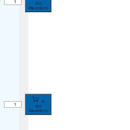
den
Warenkorb
In
den
Warenkorb