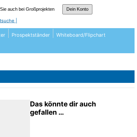
r Sie auch bei Großprojekten
Dein Konto
tsuche |
er
Prospektständer
Whiteboard/Flipchart
Das könnte dir auch
gefallen …