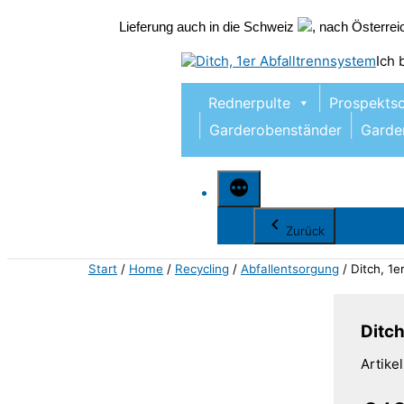
Lieferung auch in die Schweiz
, nach Österre
Zum
Ich
Inhalt
springen
Rednerpulte
Prospekts
Garderobenständer
Garde
Zurück
Start
/
Home
/
Recycling
/
Abfallentsorgung
/ Ditch, 1e
Ditch
Artik