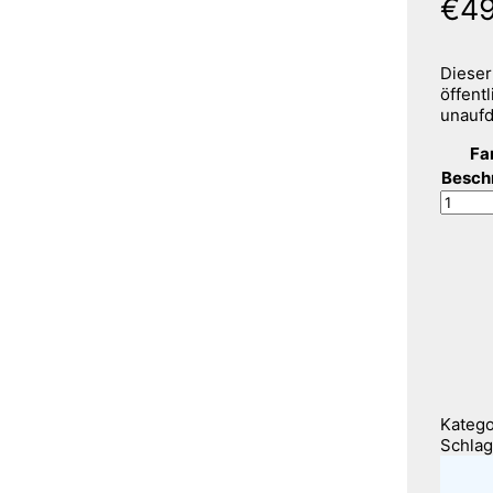
€
4
Dieser
öffent
unaufd
Fa
Besch
Ditch,
1er
Abfall
Menge
Katego
Schlag