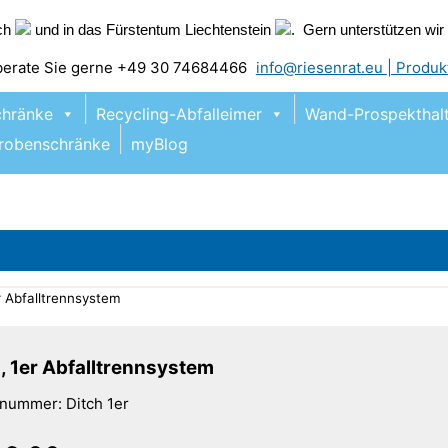
ich
und in das Fürstentum Liechtenstein
. Gern unterstützen wi
 berate Sie gerne +49 30 74684466
info@riesenrat.eu
| Produk
chränke
Recycling-Abfalleimer
Wand-Prospekthalt
robenschränke
myBlog
r Abfalltrennsystem
, 1er Abfalltrennsystem
elnummer:
Ditch 1er