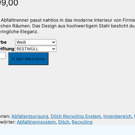
99,00
 Abfalltrenner passt nahtlos in das moderne Interieur von Firm
lichen Räumen. Das Design aus hochwertigem Stahl besticht du
ringliche Eleganz.
rbe
riftung
In den Warenkorb
trennsystem
Die Lieferkosten werden über das Volumengewicht berechnet, wodurch es zu Abweichu
kann, welche Ihnen selbstverständlich erstattet werden.
Gerne berate ich Sie individuell oder gebe Ihnen Auskunft über die Versandkosten. Sie erre
unter der Telefonnummer 030 74684466 oder per Email
info@riesenrat.eu
.
Lieferung auch in die Schweiz
, nach Österreich
und in das Fürstentum Liechtenstei
rien:
Abfallentsorgung
,
Ditch Recycling System
,
Innenbereich
,
wörter:
Abfalltrennsystem
,
Ditch
,
Recycling