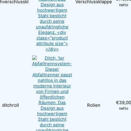
chverschlusskl
Verschlussklappe
netto
€
39,00
ditchroll
Rollen
netto