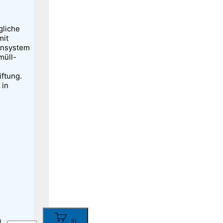
gliche
mit
nnsystem
müll-
iftung.
 in
0
In