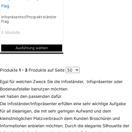
Varianten
Varianten
auf.
auf.
Infopräsenter/Prospektständer
Flag
Die
Die
Optionen
Optionen
6 Modelle
können
können
auf
auf
Ausführung wählen
der
der
Dieses
Produktseite
Produktseite
Produkt
gewählt
gewählt
weist
Produkte
1 - 3
Produkte auf Seite
werden
werden
mehrere
Egal für welchen Zweck Sie die Infoständer, Infopräsenter oder
Varianten
Bodenaufsteller benutzen möchten
auf.
wir haben den passenden dafür
Die
Die Infoständer/Infopräsenter erfüllen eine sehr wichtige Aufgabe
Optionen
für all diejenigen, die mit sehr geringen Aufwand und dem
können
kleinstmöglichen Platzverbrauch dem Kunden Broschüren und
auf
Informationen anbieten möchten. Durch die elegante Silhouette der
der