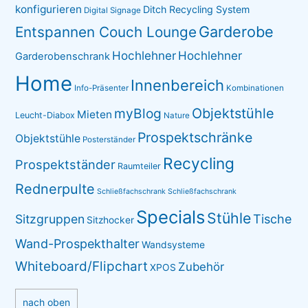
konfigurieren
Ditch Recycling System
Digital Signage
Garderobe
Entspannen Couch Lounge
Hochlehner
Hochlehner
Garderobenschrank
Home
Innenbereich
Info-Präsenter
Kombinationen
myBlog
Objektstühle
Mieten
Leucht-Diabox
Nature
Prospektschränke
Objektstühle
Posterständer
Recycling
Prospektständer
Raumteiler
Rednerpulte
Schließfachschrank
Schließfachschrank
Specials
Stühle
Sitzgruppen
Tische
Sitzhocker
Wand-Prospekthalter
Wandsysteme
Whiteboard/Flipchart
Zubehör
XPOS
nach oben