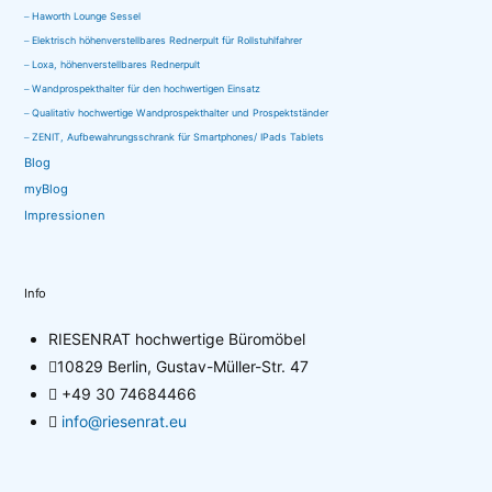
Haworth Lounge Sessel
Elektrisch höhenverstellbares Rednerpult für Rollstuhlfahrer
Loxa, höhenverstellbares Rednerpult
Wandprospekthalter für den hochwertigen Einsatz
Qualitativ hochwertige Wandprospekthalter und Prospektständer
ZENIT, Aufbewahrungsschrank für Smartphones/ IPads Tablets
Blog
myBlog
Impressionen
Info
RIESENRAT hochwertige Büromöbel
10829 Berlin, Gustav-Müller-Str. 47
+49 30 74684466
info@riesenrat.eu