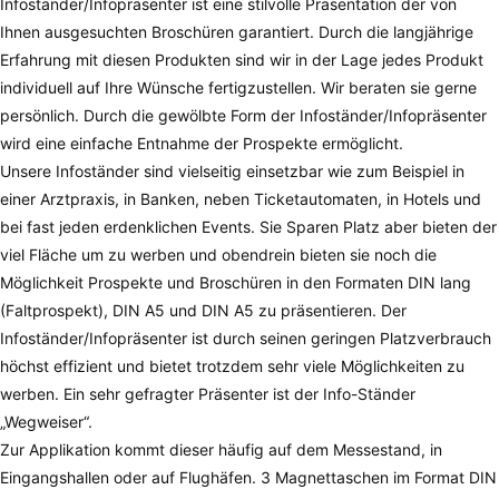
Infoständer/Infopräsenter ist eine stilvolle Präsentation der von
Produktseite
Ihnen ausgesuchten Broschüren garantiert. Durch die langjährige
gewählt
Erfahrung mit diesen Produkten sind wir in der Lage jedes Produkt
werden
individuell auf Ihre Wünsche fertigzustellen. Wir beraten sie gerne
persönlich. Durch die gewölbte Form der Infoständer/Infopräsenter
wird eine einfache Entnahme der Prospekte ermöglicht.
Unsere Infoständer sind vielseitig einsetzbar wie zum Beispiel in
einer Arztpraxis, in Banken, neben Ticketautomaten, in Hotels und
bei fast jeden erdenklichen Events. Sie Sparen Platz aber bieten der
viel Fläche um zu werben und obendrein bieten sie noch die
Möglichkeit Prospekte und Broschüren in den Formaten DIN lang
(Faltprospekt), DIN A5 und DIN A5 zu präsentieren. Der
Infoständer/Infopräsenter ist durch seinen geringen Platzverbrauch
höchst effizient und bietet trotzdem sehr viele Möglichkeiten zu
werben. Ein sehr gefragter Präsenter ist der Info-Ständer
„Wegweiser“.
Zur Applikation kommt dieser häufig auf dem Messestand, in
Eingangshallen oder auf Flughäfen. 3 Magnettaschen im Format DIN