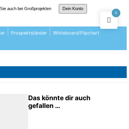
r Sie auch bei Großprojekten
Dein Konto
0
er
Prospektständer
Whiteboard/Flipchart
Das könnte dir auch
gefallen …