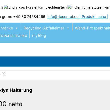
ich
und in das Fürstentum Liechtenstein
. Gern unterstützen wi
ie gerne +49 30 74684466
info@riesenrat.eu
| Produktsuche |
chränke
Recycling-Abfalleimer
Wand-Prospekthalt
robenschränke
myBlog
rung
klyn Halterung
00
netto