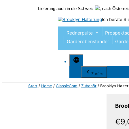
Lieferung auch in die Schweiz
, nach Österre
Zum
Ich berate S
Inhalt
springen
Rednerpulte
Prospekts
Garderobenständer
Garde
Zurück
Start
/
Home
/
ClassicCom
/
Zubehör
/ Brooklyn Halte
Broo
€
9,