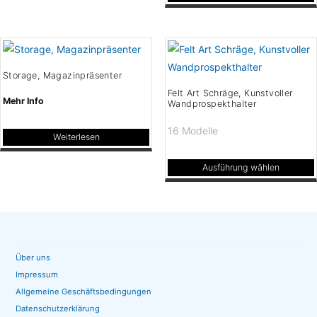
Dieses
werden
Produkt
weist
mehrere
Storage, Magazinpräsenter
Varianten
Felt Art Schräge, Kunstvoller
auf.
Mehr Info
Wandprospekthalter
Die
16 Modelle
Optionen
Weiterlesen
können
Ausführung wählen
auf
Dieses
der
Produkt
Produktseite
weist
gewählt
mehrere
werden
Varianten
Über uns
auf.
Impressum
Die
Allgemeine Geschäftsbedingungen
Optionen
Datenschutzerklärung