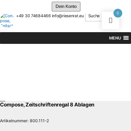
Dein Konto
0
+49 30 74684466
info@riesenrat.eu
Suche
Zum
Inhalt
springen
MENU
Compose, Zeitschriftenregal 8 Ablagen
Artikelnummer:
800.111-2