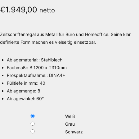
€
1.949,00
netto
Zeitschriftenregal aus Metall für Büro und Homeoffice. Seine klar
definierte Form machen es vielseitig einsetzbar.
Ablagematerial:
:
Stahlblech
Fachmaß:
:
B 1200 x T310mm
Prospektaufnahme:
:
DINA4+
Fülltiefe in mm:
:
40
Ablagemenge
:
8
Ablagewinkel
:
60°
Weiß
Grau
Schwarz