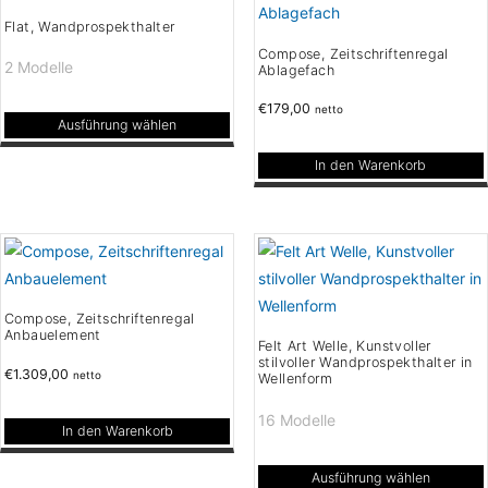
Flat, Wandprospekthalter
Compose, Zeitschriftenregal
2 Modelle
Ablagefach
€
179,00
netto
Ausführung wählen
Dieses
In den Warenkorb
Produkt
weist
mehrere
Varianten
auf.
Die
Compose, Zeitschriftenregal
Anbauelement
Optionen
Felt Art Welle, Kunstvoller
stilvoller Wandprospekthalter in
können
€
1.309,00
netto
Wellenform
auf
16 Modelle
der
In den Warenkorb
Produktseite
gewählt
Ausführung wählen