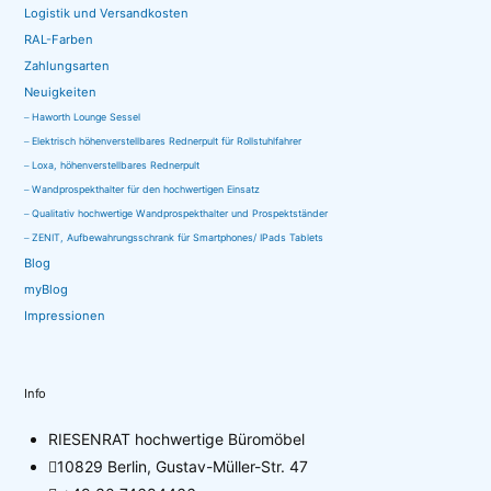
können
Logistik und Versandkosten
RAL-Farben
auf
Zahlungsarten
der
Neuigkeiten
Produktseite
Haworth Lounge Sessel
gewählt
Elektrisch höhenverstellbares Rednerpult für Rollstuhlfahrer
werden
Loxa, höhenverstellbares Rednerpult
Wandprospekthalter für den hochwertigen Einsatz
Qualitativ hochwertige Wandprospekthalter und Prospektständer
ZENIT, Aufbewahrungsschrank für Smartphones/ IPads Tablets
Blog
myBlog
Impressionen
Info
RIESENRAT hochwertige Büromöbel
10829 Berlin, Gustav-Müller-Str. 47