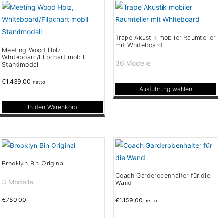
weist
gewählt
Varianten
mehrere
werden
auf.
Varianten
Die
Trape Akustik mobiler Raumteiler
auf.
mit Whiteboard
Optionen
Meeting Wood Holz,
Die
Whiteboard/Flipchart mobil
können
36 Modelle
Standmodell
Optionen
auf
können
€
1.439,00
der
netto
Ausführung wählen
auf
Produktseite
Dieses
der
gewählt
In den Warenkorb
Produkt
Produktseite
werden
weist
gewählt
mehrere
werden
Varianten
auf.
Brooklyn Bin Original
Die
Coach Garderobenhalter für die
3 Modelle
Wand
Optionen
können
€
759,00
€
1.159,00
netto
auf