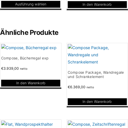
der
Ausführung wählen
In den Warenkorb
Produktseite
Dieses
gewählt
Produkt
werden
weist
Ähnliche Produkte
mehrere
Varianten
auf.
Die
Compose, Bücherregal exp
Optionen
können
€
3.939,00
netto
Compose Package, Wandregale
auf
und Schrankelement
der
In den Warenkorb
€
6.369,00
netto
Produktseite
gewählt
In den Warenkorb
werden