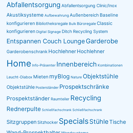
Abfallentsorgung
Abfallentsorgung Clinic/Inox
Akustiksysteme
Baseline
Außenbereich
Aufbewahrung
konfigurieren
Classic
Bibliotheksregale
Büroregale
Bulk
konfigurieren
Ditch Recycling System
Digital Signage
Garderobe
Entspannen Couch Lounge
Hochlehner
Hochlehner
Garderobenschrank
Home
Innenbereich
Info-Präsenter
Kombinationen
myBlog
Objektstühle
Mieten
Leucht-Diabox
Nature
Prospektschränke
Objektstühle
Posterständer
Recycling
Prospektständer
Raumteiler
Rednerpulte
Schließfachschrank
Schließfachschrank
Specials
Stühle
Sitzgruppen
Tische
Sitzhocker
Wand-Prospekthalter