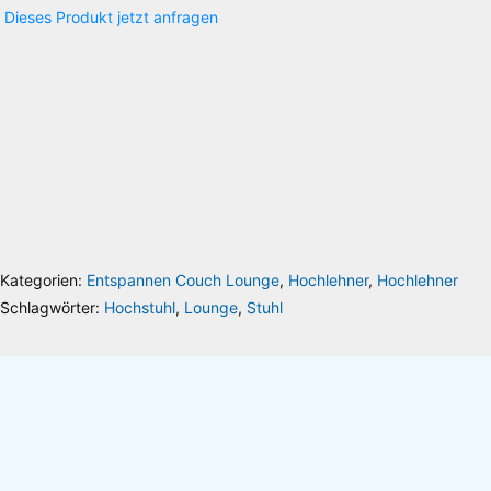
Dieses Produkt jetzt anfragen
Details zu Ihrer Produktanfrage:
Die Lieferkosten werden über das Volumengewicht berechnet, wodurch es zu
Abweichungen kommen kann, welche Ihnen selbstverständlich erstattet werden.
Gerne berate ich Sie individuell oder gebe Ihnen Auskunft über die Versandkosten.
Sie erreichen mich unter der Telefonnummer 030 74684466 oder per Email
info@riesenrat.eu
.
Lieferung auch in die Schweiz
, nach Österreich
und in das Fürstentum
Liechtenstein
.
Kategorien:
Entspannen Couch Lounge
,
Hochlehner
,
Hochlehner
Schlagwörter:
Hochstuhl
,
Lounge
,
Stuhl
Ihr Name
Ihre E-Mail-Adresse (Pflichtfeld)