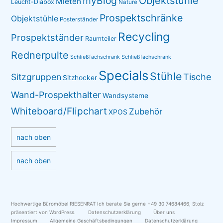
myBlog
Objektstühle
Mieten
Leucht-Diabox
Nature
Prospektschränke
Objektstühle
Posterständer
Recycling
Prospektständer
Raumteiler
Rednerpulte
Schließfachschrank
Schließfachschrank
Specials
Stühle
Sitzgruppen
Tische
Sitzhocker
Wand-Prospekthalter
Wandsysteme
Whiteboard/Flipchart
Zubehör
XPOS
nach oben
nach oben
Hochwertige Büromöbel RIESENRAT Ich berate Sie gerne +49 30 74684466
,
Stolz
präsentiert von WordPress.
Datenschutzerklärung
Über uns
Impressum
Allgemeine Geschäftsbedingungen
Datenschutzerklärung