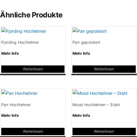
Produktseite
Produktseite
mehrere
weist
gewählt
gewählt
Varianten
Ähnliche Produkte
mehrere
werden
werden
auf.
Varianten
Die
auf.
Optionen
Die
können
Fjording Hochlehner
Pan gepolstert
Optionen
auf
können
Mehr Info
Mehr Info
der
auf
Produktseite
der
Weiterlesen
Weiterlesen
gewählt
Produktseite
werden
gewählt
werden
Pan Hochlehner
Mood Hochlehner – Stahl
Mehr Info
Mehr Info
Weiterlesen
Weiterlesen