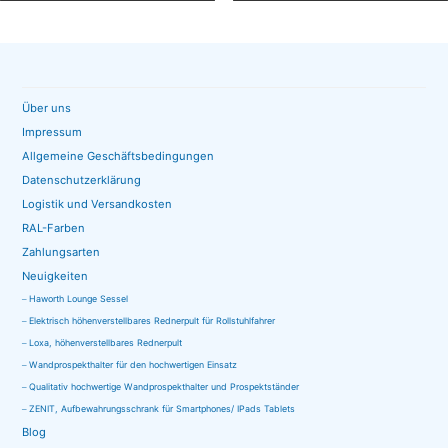
Über uns
Impressum
Allgemeine Geschäftsbedingungen
Datenschutzerklärung
Logistik und Versandkosten
RAL-Farben
Zahlungsarten
Neuigkeiten
Haworth Lounge Sessel
Elektrisch höhenverstellbares Rednerpult für Rollstuhlfahrer
Loxa, höhenverstellbares Rednerpult
Wandprospekthalter für den hochwertigen Einsatz
Qualitativ hochwertige Wandprospekthalter und Prospektständer
ZENIT, Aufbewahrungsschrank für Smartphones/ IPads Tablets
Blog