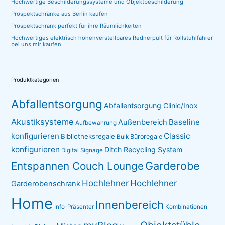
Hochwertige Beschilderungssysteme und Objektbeschilderung
Prospektschränke aus Berlin kaufen
Prospektschrank perfekt für ihre Räumlichkeiten
Hochwertiges elektrisch höhenverstellbares Rednerpult für Rollstuhlfahrer
bei uns mir kaufen
Produktkategorien
Abfallentsorgung
Abfallentsorgung Clinic/Inox
Akustiksysteme
Baseline
Außenbereich
Aufbewahrung
konfigurieren
Classic
Bibliotheksregale
Büroregale
Bulk
konfigurieren
Ditch Recycling System
Digital Signage
Garderobe
Entspannen Couch Lounge
Hochlehner
Hochlehner
Garderobenschrank
Home
Innenbereich
Info-Präsenter
Kombinationen