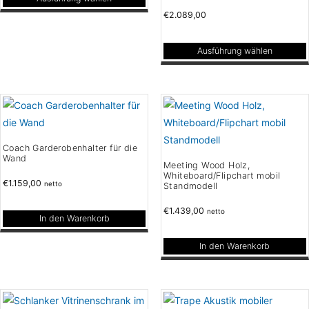
Dieses
€
2.089,00
Produkt
weist
Ausführung wählen
mehrere
Dieses
Varianten
Produkt
auf.
weist
Die
mehrere
Optionen
Varianten
Coach Garderobenhalter für die
können
auf.
Wand
Meeting Wood Holz,
auf
Die
Whiteboard/Flipchart mobil
€
1.159,00
netto
Standmodell
der
Optionen
Produktseite
können
€
1.439,00
netto
In den Warenkorb
gewählt
auf
werden
der
In den Warenkorb
Produktseite
gewählt
werden