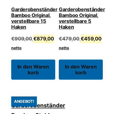
Garderobenständer
Garderobenständer
Bamboo Original,
Bamboo Original,
verstellbare 15
verstellbare 5
Haken
Haken
Ursprünglicher
Aktueller
Ursprünglich
Aktue
€
909,00
€
879,00
€
479,00
€
459,00
Preis
Preis
Preis
Preis
netto
netto
war:
ist:
war:
ist:
€909,00
€879,00.
€479,00
€459
In den Waren
In den Waren
korb
korb
ANGEBOT!