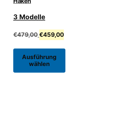
Haken
3 Modelle
€
479,00
€
459,00
Dieses
Ausführung
wählen
Produkt
weist
mehrere
Varianten
auf.
Die