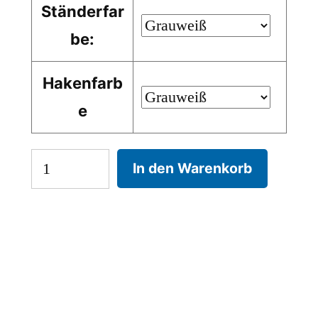
Ständerfar
be:
Hakenfarb
e
Garderobenständer
In den Warenkorb
Bamboo
Stahl,
15
Die Lieferkosten werden über das
Haken
Volumengewicht berechnet, wodurch es zu
Abweichungen kommen kann, welche Ihnen
Menge
selbstverständlich erstattet werden.