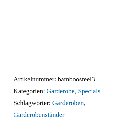
Gerne berate ich Sie individuell oder gebe Ihnen
Auskunft über die Versandkosten. Sie erreichen
mich unter der Telefonnummer 030 74684466
oder per Email
info@riesenrat.eu
.
Lieferung auch in die Schweiz
, nach
Österreich
und in das Fürstentum Liechtenstein
.
Artikelnummer:
bamboosteel3
Kategorien:
Garderobe
,
Specials
Schlagwörter:
Garderoben
,
Garderobenständer