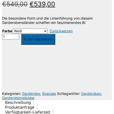
€
549,00
€
539,00
Die besondere Form und die Linienführung von diesem
Garderobenständer schaffen ein faszinierendes Bi
Farbe
Zurücksetzen
Garderobenständer
In den Warenkorb
Basket
Menge
Die Lieferkosten werden über das Volumengewicht berechnet, wodurch es zu
Abweichungen kommen kann, welche Ihnen selbstverständlich erstattet werden.
Gerne berate ich Sie individuell oder gebe Ihnen Auskunft über die
Versandkosten. Sie erreichen mich unter der Telefonnummer 030 74684466 oder
per Email
info@riesenrat.eu
.
Lieferung auch in die Schweiz
, nach Österreich
und in das Fürstentum
Liechtenstein
.
Kategorien:
Garderobe
,
Specials
Schlagwörter:
Garderoben
,
Garderobenständer
Beschreibung
Produktanfrage
Verfügbarkeit-Lieferzeit