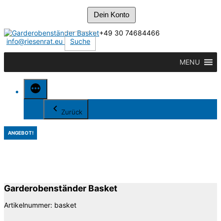
Dein Konto
Zum
+49 30 74684466
Inhalt
info@riesenrat.eu
Suche
springen
MENU
Zurück
ANGEBOT!
Garderobenständer Basket
Artikelnummer:
basket