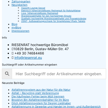
Zahlungsarten
Produktseite
auf
Neuigkeiten
gewählt
der
Haworth Lounge Sessel
werden
Produktseite
Elektrisch höhenverstellbares Rednerpult für Rollstuhlfahrer
Loxa, höhenverstellbares Rednerpult
gewählt
Wandprospekthalter für den hochwertigen Einsatz
werden
Qualitativ hochwertige Wandprospekthalter und Prospektständer
ZENIT, Aufbewahrungsschrank für Smartphones/ IPads Tablets
Blog
myBlog
Impressionen
Info
RIESENRAT hochwertige Büromöbel
10829 Berlin, Gustav-Müller-Str. 47
+49 30 74684466
info@riesenrat.eu
Suchbegriff oder Artikelnummer eingeben
Neueste Beiträge
Abfalltrennsystem aus der Natur für die Natur
Abfall – Recycling statt Verbrennung
Die häufigsten Fehler beim Müll trennen
Brooklyn Bin Abfalltrennbehälter für ihr Büro
Ditch Abfalltrennsystem für Design Liebhaber
Abfalltrennung in Gewerbe und Handel im Innen- und Außenbereich