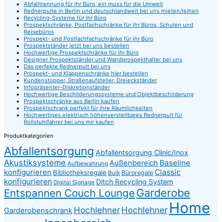
Abfalltrennung für ihr Büro, ein muss für die Umwelt
Rednerpulte in Berlin und deutschlandweit bei uns mieten/leihen
Recycling-Systeme für ihr Büro
Prospektschränke, Postfachschränke für ihr Büros, Schulen und
Reisebüros
Prospekt- und Postfachfachschränke für ihr Büro
Prospektständer jetzt bei uns bestellen
Hochwertige Prospektschränke für ihr Büro
Designer Prospektständer und Wandprospekthalter bei uns
Das perfekte Rednerpult bei uns
Prospekt- und Klappenschränke hier bestellen
Kundenstopper, Straßenaufsteller, Dreieckständer
Infopräsenter-Diskretionständer
Hochwertige Beschilderungssysteme und Objektbeschilderung
Prospektschränke aus Berlin kaufen
Prospektschrank perfekt für ihre Räumlichkeiten
Hochwertiges elektrisch höhenverstellbares Rednerpult für
Rollstuhlfahrer bei uns mir kaufen
Produktkategorien
Abfallentsorgung
Abfallentsorgung Clinic/Inox
Akustiksysteme
Baseline
Außenbereich
Aufbewahrung
konfigurieren
Classic
Bibliotheksregale
Büroregale
Bulk
konfigurieren
Ditch Recycling System
Digital Signage
Garderobe
Entspannen Couch Lounge
Home
Hochlehner
Hochlehner
Garderobenschrank