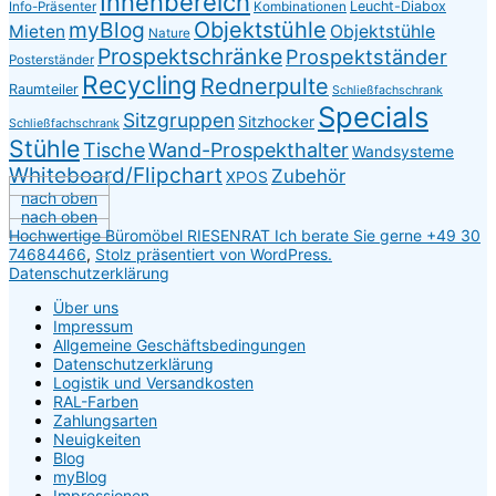
Innenbereich
Leucht-Diabox
Info-Präsenter
Kombinationen
myBlog
Objektstühle
Mieten
Objektstühle
Nature
Prospektschränke
Prospektständer
Posterständer
Recycling
Rednerpulte
Raumteiler
Schließfachschrank
Specials
Sitzgruppen
Sitzhocker
Schließfachschrank
Stühle
Tische
Wand-Prospekthalter
Wandsysteme
Whiteboard/Flipchart
Zubehör
XPOS
nach oben
nach oben
Hochwertige Büromöbel RIESENRAT Ich berate Sie gerne +49 30
74684466
,
Stolz präsentiert von WordPress.
Datenschutzerklärung
Über uns
Impressum
Allgemeine Geschäftsbedingungen
Datenschutzerklärung
Logistik und Versandkosten
RAL-Farben
Zahlungsarten
Neuigkeiten
Blog
myBlog
Impressionen