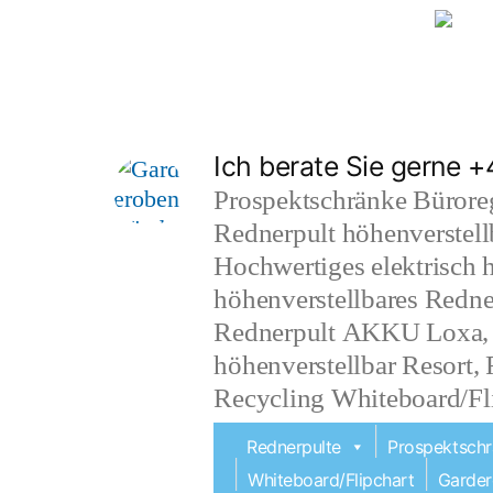
Lieferung auch in die Schweiz
, nac
Zum
Inhalt
Ich berate Sie gerne
springen
Prospektschränke Büroreg
Rednerpult höhenverstell
Hochwertiges elektrisch h
höhenverstellbares Redn
Rednerpult AKKU Loxa, el
höhenverstellbar Resort,
Recycling Whiteboard/Fli
Rednerpulte
Prospektsch
Whiteboard/Flipchart
Garder