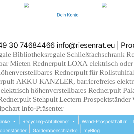
h Österreich
und in das Fürstentum Liechtenstein
. Gern unters
Dein Konto
 +49 30 74684466
info@riesenrat.eu
| Pro
ale Bibliotheksregale Schließfachschrank Re
bar Mieten Rednerpult LOXA elektrisch oder
öhenverstellbares Rednerpult für Rollstuhlfah
erpult AKKU KANZLER, barrierefreies elektri
ektrisch höhenverstellbares Rednerpult Pala
 Rednerpult Stehpult Lectern Prospektständer
pchart Info-Präsenter
ränke
Recycling-Abfalleimer
Wand-Prospekthalter
obenständer
Garderobenschränke
myBlog