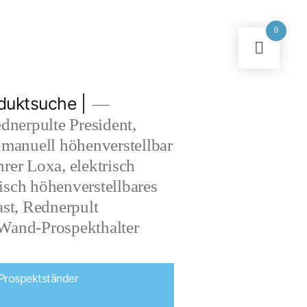
tützen wir Sie auch bei Großprojekten
0
duktsuche |
dnerpulte President,
 manuell höhenverstellbar
rer Loxa, elektrisch
sch höhenverstellbares
st, Rednerpult
 Wand-Prospekthalter
Prospektständer