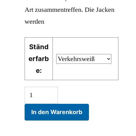
Art zusammentreffen. Die Jacken
werden
Ständ
erfarb
e:
Garderobenständer
Bend,
In den Warenkorb
gebogene
Beinelemente