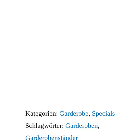
Menge
Die Lieferkosten werden über das
Volumengewicht berechnet, wodurch es
zu Abweichungen kommen kann, welche
Ihnen selbstverständlich erstattet werden.
Gerne berate ich Sie individuell oder gebe
Ihnen Auskunft über die Versandkosten.
Sie erreichen mich unter der
Telefonnummer 030 74684466 oder per
Email
info@riesenrat.eu
.
Lieferung auch in die Schweiz
, nach
Österreich
und in das Fürstentum
Liechtenstein
.
Kategorien:
Garderobe
,
Specials
Schlagwörter:
Garderoben
,
Garderobenständer