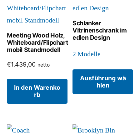
der
Di
Produktseite
Op
Schlanker
gewählt
Vitrinenschrank im
kö
Meeting Wood Holz,
edlen Design
werden
Whiteboard/Flipchart
au
mobil Standmodell
2 Modelle
de
€
1.439,00
netto
Pr
Di
Ausführung wä
ge
hlen
Pr
In den Warenko
rb
we
we
me
Va
au