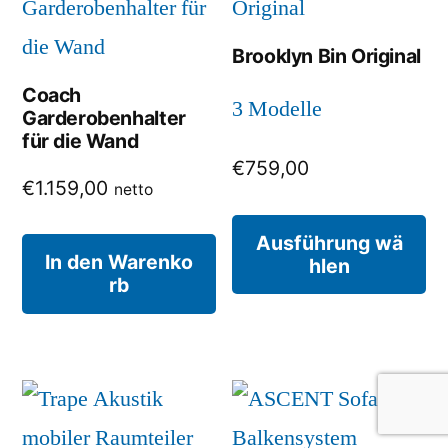
Di
Brooklyn Bin Original
Op
Coach
kö
3 Modelle
Garderobenhalter
au
für die Wand
€
759,00
de
€
1.159,00
netto
Pr
Di
Ausführung wä
ge
In den Warenko
hlen
Pr
rb
we
we
me
Va
au