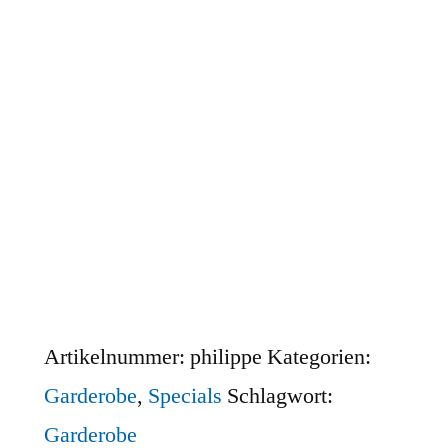
Menge
Die Lieferkosten werden über das
Volumengewicht berechnet, wodurch es zu
Abweichungen kommen kann, welche Ihnen
selbstverständlich erstattet werden.
Gerne berate ich Sie individuell oder gebe Ihnen
Auskunft über die Versandkosten. Sie erreichen
mich unter der Telefonnummer 030 74684466
oder per Email
info@riesenrat.eu
.
Lieferung auch in die Schweiz
, nach
Österreich
und in das Fürstentum Liechtenstein
.
Artikelnummer:
philippe
Kategorien:
Garderobe
,
Specials
Schlagwort:
Garderobe