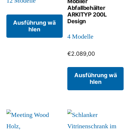
12 Modelle
Mobiler
Abfallbehälter
ARKITYP 200L
Dieses
Design
Ausführung wä
hlen
Produkt
4 Modelle
weist
mehrere
€
2.089,00
Varianten
Di
Ausführung wä
auf.
hlen
Pr
Die
we
Optionen
me
können
Va
auf
au