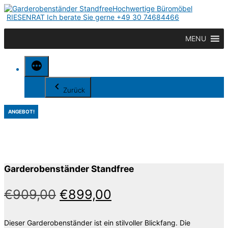
Zum
Hochwertige Büromöbel
Inhalt
RIESENRAT Ich berate Sie gerne +49 30 74684466
springen
MENU
Zurück
ANGEBOT!
Garderobenständer Standfree
€
909,00
€
899,00
Dieser Garderobenständer ist ein stilvoller Blickfang. Die