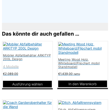
×
Das könnte dir auch gefallen …
Mobiler Abfallbehälter ARKITYP
200L Design
Meeting Wood Holz,
Whiteboard/Flipchart mobil
4 Modelle
Standmodell
€
1.439,00
€
2.089,00
netto
In den Warenkorb
Ausführung wählen
Dieses
Produkt
weist
mehrere
Varianten
Ditch, Abfalltrennsystem