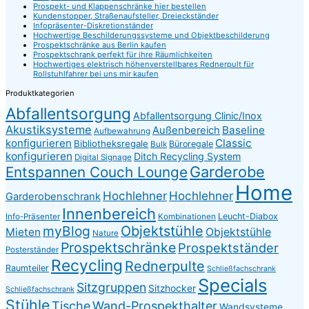
Prospekt- und Klappenschränke hier bestellen
Kundenstopper, Straßenaufsteller, Dreieckständer
Infopräsenter-Diskretionständer
Hochwertige Beschilderungssysteme und Objektbeschilderung
Prospektschränke aus Berlin kaufen
Prospektschrank perfekt für ihre Räumlichkeiten
Hochwertiges elektrisch höhenverstellbares Rednerpult für
Rollstuhlfahrer bei uns mir kaufen
Produktkategorien
Abfallentsorgung
Abfallentsorgung Clinic/Inox
Akustiksysteme
Baseline
Außenbereich
Aufbewahrung
konfigurieren
Classic
Bibliotheksregale
Büroregale
Bulk
konfigurieren
Ditch Recycling System
Digital Signage
Garderobe
Entspannen Couch Lounge
Home
Hochlehner
Hochlehner
Garderobenschrank
Innenbereich
Leucht-Diabox
Info-Präsenter
Kombinationen
myBlog
Objektstühle
Mieten
Objektstühle
Nature
Prospektschränke
Prospektständer
Posterständer
Recycling
Rednerpulte
Raumteiler
Schließfachschrank
Specials
Sitzgruppen
Sitzhocker
Schließfachschrank
Stühle
Tische
Wand-Prospekthalter
Wandsysteme