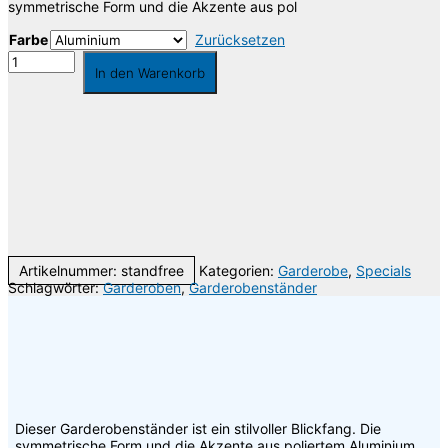
symmetrische Form und die Akzente aus pol
Farbe
Zurücksetzen
Garderobenständer
In den Warenkorb
Standfree
Menge
Die Lieferkosten werden über das Volumengewicht berechnet, wodurch es zu
Abweichungen kommen kann, welche Ihnen selbstverständlich erstattet werden.
Gerne berate ich Sie individuell oder gebe Ihnen Auskunft über die
Versandkosten. Sie erreichen mich unter der Telefonnummer 030 74684466 oder
per Email
info@riesenrat.eu
.
Lieferung auch in die Schweiz
, nach Österreich
und in das Fürstentum
Liechtenstein
.
Artikelnummer:
standfree
Kategorien:
Garderobe
,
Specials
Schlagwörter:
Garderoben
,
Garderobenständer
Dieser Garderobenständer ist ein stilvoller Blickfang. Die
symmetrische Form und die Akzente aus poliertem Aluminium