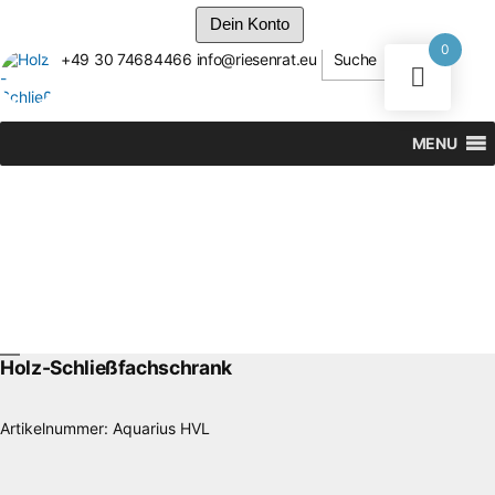
Dein Konto
0
+49 30 74684466
info@riesenrat.eu
Suche
Zum
Inhalt
springen
MENU
Holz-Schließfachschrank
Artikelnummer:
Aquarius HVL