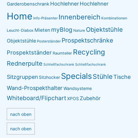
Hochlehner
Hochlehner
Garderobenschrank
Home
Innenbereich
Info-Präsenter
Kombinationen
myBlog
Objektstühle
Mieten
Leucht-Diabox
Nature
Prospektschränke
Objektstühle
Posterständer
Recycling
Prospektständer
Raumteiler
Rednerpulte
Schließfachschrank
Schließfachschrank
Specials
Stühle
Sitzgruppen
Tische
Sitzhocker
Wand-Prospekthalter
Wandsysteme
Whiteboard/Flipchart
Zubehör
XPOS
nach oben
nach oben