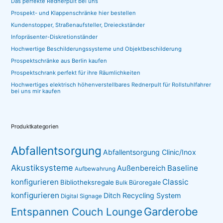
Das perfekte Rednerpult bei uns
Prospekt- und Klappenschränke hier bestellen
Kundenstopper, Straßenaufsteller, Dreieckständer
Infopräsenter-Diskretionständer
Hochwertige Beschilderungssysteme und Objektbeschilderung
Prospektschränke aus Berlin kaufen
Prospektschrank perfekt für ihre Räumlichkeiten
Hochwertiges elektrisch höhenverstellbares Rednerpult für Rollstuhlfahrer
bei uns mir kaufen
Produktkategorien
Abfallentsorgung
Abfallentsorgung Clinic/Inox
Akustiksysteme
Baseline
Außenbereich
Aufbewahrung
konfigurieren
Classic
Bibliotheksregale
Büroregale
Bulk
konfigurieren
Ditch Recycling System
Digital Signage
Garderobe
Entspannen Couch Lounge