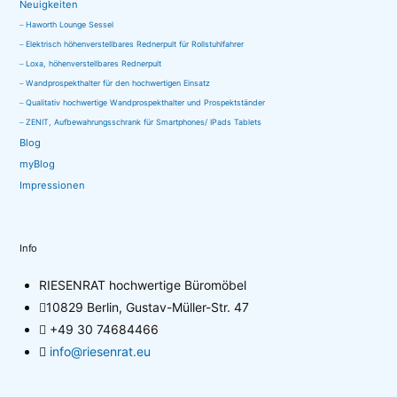
Neuigkeiten
Produktseite
Haworth Lounge Sessel
gewählt
Elektrisch höhenverstellbares Rednerpult für Rollstuhlfahrer
werden
Loxa, höhenverstellbares Rednerpult
Wandprospekthalter für den hochwertigen Einsatz
Qualitativ hochwertige Wandprospekthalter und Prospektständer
ZENIT, Aufbewahrungsschrank für Smartphones/ IPads Tablets
Blog
myBlog
Impressionen
Info
RIESENRAT hochwertige Büromöbel
10829 Berlin, Gustav-Müller-Str. 47
+49 30 74684466
info@riesenrat.eu