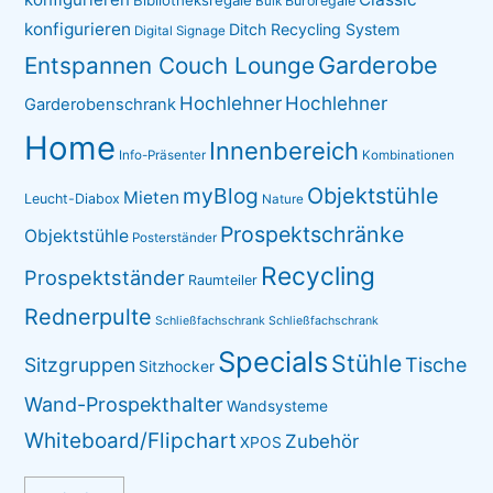
Büroregale
Bulk
konfigurieren
Ditch Recycling System
Digital Signage
Garderobe
Entspannen Couch Lounge
Hochlehner
Hochlehner
Garderobenschrank
Home
Innenbereich
Info-Präsenter
Kombinationen
myBlog
Objektstühle
Mieten
Leucht-Diabox
Nature
Prospektschränke
Objektstühle
Posterständer
Recycling
Prospektständer
Raumteiler
Rednerpulte
Schließfachschrank
Schließfachschrank
Specials
Stühle
Sitzgruppen
Tische
Sitzhocker
Wand-Prospekthalter
Wandsysteme
Whiteboard/Flipchart
Zubehör
XPOS