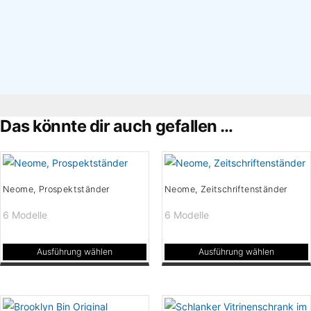
×
Das könnte dir auch gefallen …
Neome, Prospektständer
Neome, Zeitschriftenständer
6 Modelle
6 Modelle
Ausführung wählen
Ausführung wählen
Dieses
Dieses
Produkt
Produkt
weist
weist