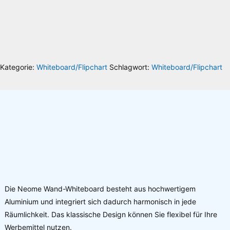
Gerne berate ich Sie individuell oder gebe Ihnen Auskunft über die Versandkosten.
Sie erreichen mich unter der Telefonnummer 030 74684466 oder per Email
info@riesenrat.eu
.
Lieferung auch in die Schweiz
, nach Österreich
und in das Fürstentum
Liechtenstein
.
Kategorie:
Whiteboard/Flipchart
Schlagwort:
Whiteboard/Flipchart
Die Neome Wand-Whiteboard besteht aus hochwertigem
Aluminium und integriert sich dadurch harmonisch in jede
Räumlichkeit. Das klassische Design können Sie flexibel für Ihre
Werbemittel nutzen.