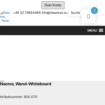
Dein Konto
0
+49 30 74684466
info@riesenrat.eu
Suche
Zum
Inhalt
springen
MENU
Neome, Wand-Whiteboard
Artikelnummer:
800.070