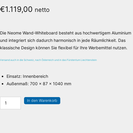
€
1.119,00
netto
Die Neome Wand-Whiteboard besteht aus hochwertigem Aluminium
und integriert sich dadurch harmonisch in jede Räumlichkeit. Das
klassische Design können Sie flexibel für Ihre Werbemittel nutzen.
Versand auch in die Schweiz, nach Österreich und in das Fürstentum Liechtenstein
Einsatz
:
Innenbereich
Außenmaß
:
700 x 87 x 1040 mm
Neome,
In den Warenkorb
Wand-
Whiteboard
Menge
Die Lieferkosten werden über das Volumengewicht berechnet, wodurch es zu
Abweichungen kommen kann, welche Ihnen selbstverständlich erstattet werden.