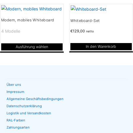
Produktseite
weist
werden
gewählt
mehrere
werden
Varianten
Modern, mobiles Whiteboard
Whiteboard-Set
auf.
4 Modelle
€
129,00
netto
Die
Optionen
In den Warenkorb
Ausführung wählen
können
Dieses
auf
Produkt
der
weist
Produktseite
mehrere
gewählt
Varianten
Über uns
werden
auf.
Impressum
Die
Allgemeine Geschäftsbedingungen
Optionen
Datenschutzerklärung
können
Logistik und Versandkosten
RAL-Farben
auf
Zahlungsarten
der