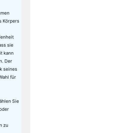
uemen
es Körpers
fenheit
ass sie
it kann
n. Der
k seines
Wahl für
ählen Sie
oder
n zu