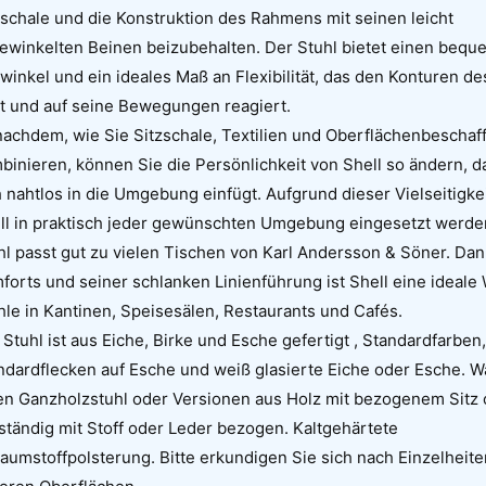
zschale und die Konstruktion des Rahmens mit seinen leicht
ewinkelten Beinen beizubehalten. Der Stuhl bietet einen beq
zwinkel und ein ideales Maß an Flexibilität, das den Konturen d
gt und auf seine Bewegungen reagiert.
nachdem, wie Sie Sitzschale, Textilien und Oberflächenbeschaf
binieren, können Sie die Persönlichkeit von Shell so ändern, d
h nahtlos in die Umgebung einfügt. Aufgrund dieser Vielseitigke
ll in praktisch jeder gewünschten Umgebung eingesetzt werde
hl passt gut zu vielen Tischen von Karl Andersson & Söner. Dan
forts und seiner schlanken Linienführung ist Shell eine ideale 
hle in Kantinen, Speisesälen, Restaurants und Cafés.
 Stuhl ist aus Eiche, Birke und Esche gefertigt , Standardfarben,
ndardflecken auf Esche und weiß glasierte Eiche oder Esche. W
en Ganzholzstuhl oder Versionen aus Holz mit bezogenem Sitz 
lständig mit Stoff oder Leder bezogen. Kaltgehärtete
aumstoffpolsterung. Bitte erkundigen Sie sich nach Einzelheite