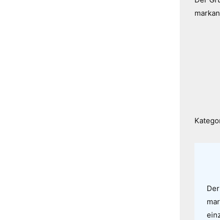
markan
D
k
G
u
L
Katego
Ihr Na
E-Mail-
Der
mar
einz