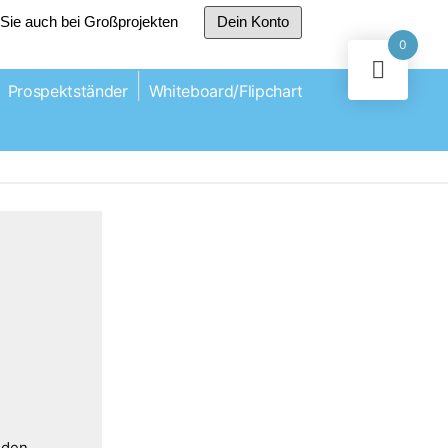
r Sie auch bei Großprojekten
Dein Konto
0
Prospektständer
Whiteboard/Flipchart
 den