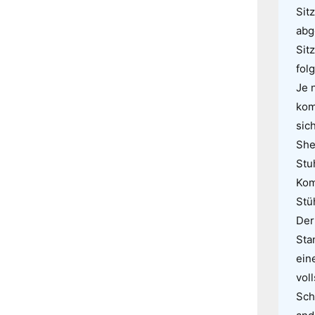
Sit
abg
Sit
fol
Je 
kom
sic
She
Stu
Kom
Stü
Der
Sta
ein
vol
Sch