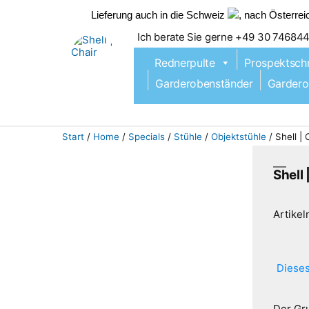
Lieferung auch in die Schweiz
, nach Österre
Ich berate Sie gerne +49 30 74684
Zum
Inhalt
Rednerpulte
Prospektsch
springen
Garderobenständer
Gardero
Start
/
Home
/
Specials
/
Stühle
/
Objektstühle
/ Shell | 
Shell 
Artike
Dieses
Details
Der Gr