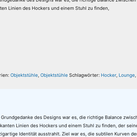
ten Linien des Hockers und einem Stuhl zu finden,
ie Lieferkosten werden über das Volumengewicht berechnet, wodurch es zu Abweichun
ann, welche Ihnen selbstverständlich erstattet werden.
erne berate ich Sie individuell oder gebe Ihnen Auskunft über die Versandkosten. Sie erre
nter der Telefonnummer 030 74684466 oder per Email
info@riesenrat.eu
.
ieferung auch in die Schweiz
, nach Österreich
und in das Fürstentum Liechtenstein
rien:
Objektstühle
,
Objektstühle
Schlagwörter:
Hocker
,
Lounge
me
Adresse (Pflichtfeld)
 Grundgedanke des Designs war es, die richtige Balance zwis
kanten Linien des Hockers und einem Stuhl zu finden, der sein
igartige Identität ausstrahlt. Ziel war es, die subtilen Kurven de