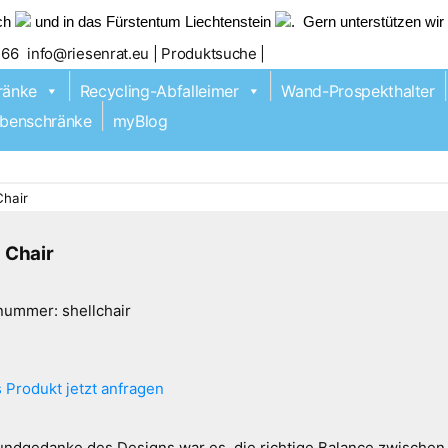
ich
und in das Fürstentum Liechtenstein
. Gern unterstützen wi
466
info@riesenrat.eu
| Produktsuche |
ränke
Recycling-Abfalleimer
Wand-Prospekthalter
benschränke
myBlog
Chair
| Chair
lnummer:
shellchair
 Produkt jetzt anfragen
 zu Ihrer Produktanfrage:
undgedanke des Designs war es, die richtige Balance zwischen