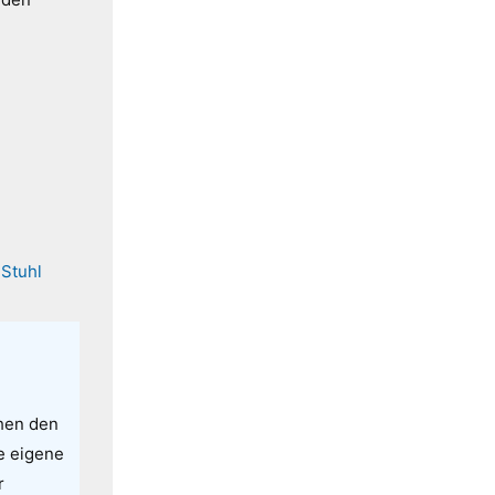
gen kommen
ichen mich
.
,
Stuhl
Ihre
chen den
e eigene
r