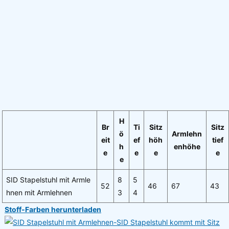
H
Br
Ti
Sitz
Sitz
ö
Armlehn
eit
ef
höh
tief
h
enhöhe
e
e
e
e
e
SID Stapelstuhl mit Armle
8
5
52
46
67
43
hnen mit Armlehnen
3
4
Stoff-Farben herunterladen