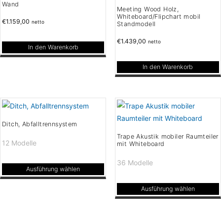
auf.
Wand
Optionen
Meeting Wood Holz,
Die
Whiteboard/Flipchart mobil
können
€
1.159,00
netto
Standmodell
Optionen
auf
können
€
1.439,00
netto
der
In den Warenkorb
auf
Produktseite
der
In den Warenkorb
gewählt
Produktseite
werden
gewählt
werden
Ditch, Abfalltrennsystem
Trape Akustik mobiler Raumteiler
12 Modelle
mit Whiteboard
36 Modelle
Ausführung wählen
Dieses
Ausführung wählen
Produkt
Dieses
weist
Produkt
mehrere