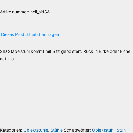
Artikelnummer:
hell_sidSA
Dieses Produkt jetzt anfragen
Details zu Ihrer Produktanfrage:
SID Stapelstuhl kommt mit Sitz gepolstert. Rück in Birke oder Eiche
natur o
Die Lieferkosten werden über das Volumengewicht berechnet, wodurch es zu
Abweichungen kommen kann, welche Ihnen selbstverständlich erstattet werden.
Gerne berate ich Sie individuell oder gebe Ihnen Auskunft über die Versandkosten.
Sie erreichen mich unter der Telefonnummer 030 74684466 oder per Email
info@riesenrat.eu
.
Lieferung auch in die Schweiz
, nach Österreich
und in das Fürstentum
Liechtenstein
.
Kategorien:
Objektstühle
,
Stühle
Schlagwörter:
Objektstuhl
,
Stuhl
Ihr Name