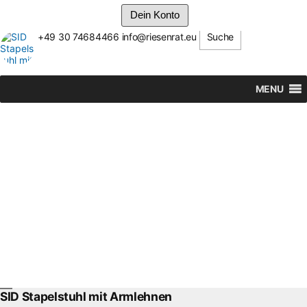
Dein Konto
+49 30 74684466
info@riesenrat.eu
Suche
Zum
Inhalt
springen
MENU
SID Stapelstuhl mit Armlehnen