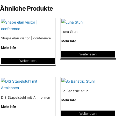
weist
Varianten
Ähnliche Produkte
mehrere
auf.
Varianten
Die
auf.
Optionen
Die
können
Luna Stuhl
Optionen
auf
Shape elan visitor | conference
können
Mehr Info
der
auf
Mehr Info
Produktseite
der
Weiterlesen
gewählt
Produktseite
Weiterlesen
werden
gewählt
werden
Bo Bariatric Stuhl
DIS Stapelstuhl mit Armlehnen
Mehr Info
Mehr Info
Weiterlesen