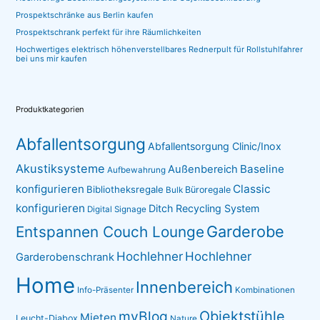
Prospektschränke aus Berlin kaufen
Prospektschrank perfekt für ihre Räumlichkeiten
Hochwertiges elektrisch höhenverstellbares Rednerpult für Rollstuhlfahrer
bei uns mir kaufen
Produktkategorien
Abfallentsorgung
Abfallentsorgung Clinic/Inox
Akustiksysteme
Baseline
Außenbereich
Aufbewahrung
konfigurieren
Classic
Bibliotheksregale
Büroregale
Bulk
konfigurieren
Ditch Recycling System
Digital Signage
Garderobe
Entspannen Couch Lounge
Hochlehner
Hochlehner
Garderobenschrank
Home
Innenbereich
Info-Präsenter
Kombinationen
myBlog
Objektstühle
Mieten
Leucht-Diabox
Nature