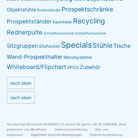
Prospektschränke
Objektstühle
Posterständer
Recycling
Prospektständer
Raumteiler
Rednerpulte
Schließfachschrank
Schließfachschrank
Specials
Stühle
Sitzgruppen
Tische
Sitzhocker
Wand-Prospekthalter
Wandsysteme
Whiteboard/Flipchart
Zubehör
XPOS
nach oben
nach oben
Hochwertige Büromöbel RIESENRAT Ich berate Sie gerne +49 30 74684466
,
Stolz
präsentiert von WordPress.
Datenschutzerklärung
Über uns
Impressum
Allgemeine Geschäftsbedingungen
Datenschutzerklärung