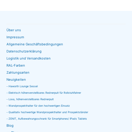
Über uns
Impressum
Allgemeine Geschäftsbedingungen
Datenschutzerklärung
Logistik und Versandkosten
RAL-Farben
Zahlungsarten
Neuigkeiten
Haworth Lounge Sessel
Elektrisch höhenverstellbares Rednerpult für Rollstuhlfahrer
Loxa, höhenverstellbares Rednerpult
Wandprospekthalter für den hochwertigen Einsatz
Qualitativ hochwertige Wandprospekthalter und Prospektständer
ZENIT, Aufbewahrungsschrank für Smartphones/ IPads Tablets
Blog