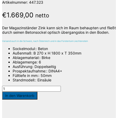
Artikelnummer:
447.323
€
1.669,00
netto
Der Magazinständer Zink kann sich im Raum behaupten und fließt
durch seinen Betonsockel optisch übergangslos in den Boden.
Versand auch in die Schweiz, nach Österreich und in das Fürstentum Liechtenstein
Sockelmodul:
:
Beton
Außenmaß
:
B 270 x H 1800 x T 350mm
Ablagematerial:
:
Birke
Ablagemenge
:
6
Ausführung
:
Doppelseitig
Prospektaufnahme:
:
DINA4+
Fülltiefe in mm:
:
50mm
Standmodell:
:
Einsäule
Zink,
Standregal
In den Warenkorb
mit
Betonsockel
Menge
Die Lieferkosten werden über das Volumengewicht berechnet, wodurch es zu
Abweichungen kommen kann, welche Ihnen selbstverständlich erstattet werden.