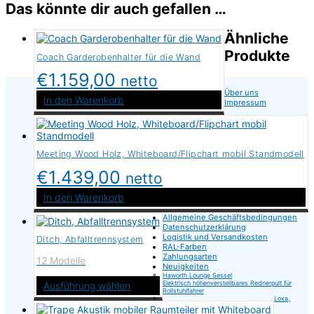
Das könnte dir auch gefallen …
Ähnliche
Produkte
Coach Garderobenhalter für die Wand
€
1.159,00
netto
Über uns
In den Warenkorb
Impressum
Meeting Wood Holz, Whiteboard/Flipchart mobil Standmodell
€
1.439,00
netto
In den Warenkorb
Allgemeine Geschäftsbedingungen
Datenschutzerklärung
Logistik und Versandkosten
Ditch, Abfalltrennsystem
RAL-Farben
Zahlungsarten
12 Modelle
Neuigkeiten
Haworth Lounge Sessel
Elektrisch höhenverstellbares Rednerpult für
Ausführung wählen
Rollstuhlfahrer
Loxa,
Dieses
Produkt