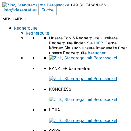
Zum
+49 30 74684466
Inhalt
info@riesenrat.eu
Suche
springen
MENU
MENU
Rednerpulte
Rednerpulte
Unsere Top 6 Rednerpulte - weitere
Rednerpulte finden Sie
HIER
. Gerne
können Sie auch unsere Imageseite über
unsere Rednerpulte
besuchen
KANZLER barrierefrei
KONGRESS
LOXA
GOYA