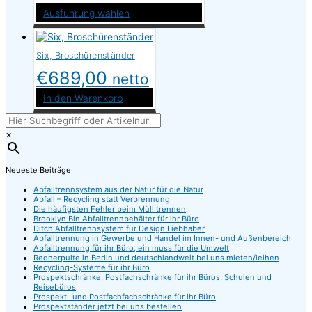
Ausführung wählen
Dieses
Produkt
weist
Six, Broschürenständer
mehrere
€
689,00
Varianten
netto
auf.
In den Warenkorb
Die
Optionen
können
×
auf
der
Produktseite
gewählt
Neueste Beiträge
werden
Abfalltrennsystem aus der Natur für die Natur
Abfall – Recycling statt Verbrennung
Die häufigsten Fehler beim Müll trennen
Brooklyn Bin Abfalltrennbehälter für ihr Büro
Ditch Abfalltrennsystem für Design Liebhaber
Abfalltrennung in Gewerbe und Handel im Innen- und Außenbereich
Abfalltrennung für ihr Büro, ein muss für die Umwelt
Rednerpulte in Berlin und deutschlandweit bei uns mieten/leihen
Recycling-Systeme für ihr Büro
Prospektschränke, Postfachschränke für ihr Büros, Schulen und
Reisebüros
Prospekt- und Postfachfachschränke für ihr Büro
Prospektständer jetzt bei uns bestellen