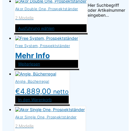
Hier Suchbegriff
Akor Double One, Prospektständer
oder Artikelnummer
eingeben...
2 Modelle
Ausführung wählen
Dieses
Produkt
weist
Free System, Prospektständer
mehrere
Mehr Info
Varianten
auf.
Weiterlesen
Die
Optionen
können
auf
Angle, Bücherregal
der
Produktseite
€
4.889,00
netto
gewählt
werden
In den Warenkorb
Akor Single One, Prospektständer
2 Modelle