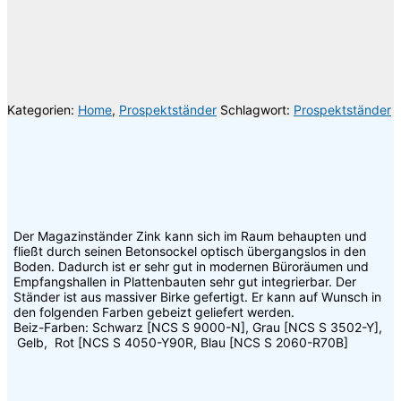
Gerne berate ich Sie individuell oder gebe Ihnen Auskunft über die
Versandkosten. Sie erreichen mich unter der Telefonnummer 030 74684466 oder
per Email
info@riesenrat.eu
.
Lieferung auch in die Schweiz
, nach Österreich
und in das Fürstentum
Liechtenstein
.
Kategorien:
Home
,
Prospektständer
Schlagwort:
Prospektständer
Der Magazinständer Zink kann sich im Raum behaupten und
fließt durch seinen Betonsockel optisch übergangslos in den
Boden. Dadurch ist er sehr gut in modernen Büroräumen und
Empfangshallen in Plattenbauten sehr gut integrierbar. Der
Ständer ist aus massiver Birke gefertigt. Er kann auf Wunsch in
den folgenden Farben gebeizt geliefert werden.
Beiz-Farben: Schwarz [NCS S 9000-N], Grau [NCS S 3502-Y],
Gelb, Rot [NCS S 4050-Y90R, Blau [NCS S 2060-R70B]