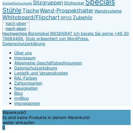
Specials
Sitzgruppen
Sitzhocker
Schließfachschrank
Stühle
Tische
Wand-Prospekthalter
Wandsysteme
Whiteboard/Flipchart
Zubehör
XPOS
nach oben
nach oben
Hochwertige Büromöbel RIESENRAT Ich berate Sie gerne +49 30
74684466
,
Stolz präsentiert von WordPress.
Datenschutzerklärung
Über uns
Impressum
Allgemeine Geschäftsbedingungen
Datenschutzerklärung
Logistik und Versandkosten
RAL-Farben
Zahlungsarten
Neuigkeiten
Blog
myBlog
Impressionen
Warenkorb
0
Es sind keine Produkte in deinem Warenkorb!
weiter einkaufen
0