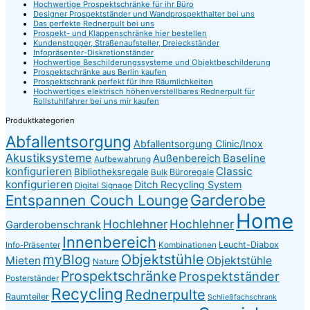
Hochwertige Prospektschränke für ihr Büro
Designer Prospektständer und Wandprospekthalter bei uns
Das perfekte Rednerpult bei uns
Prospekt- und Klappenschränke hier bestellen
Kundenstopper, Straßenaufsteller, Dreieckständer
Infopräsenter-Diskretionständer
Hochwertige Beschilderungssysteme und Objektbeschilderung
Prospektschränke aus Berlin kaufen
Prospektschrank perfekt für ihre Räumlichkeiten
Hochwertiges elektrisch höhenverstellbares Rednerpult für
Rollstuhlfahrer bei uns mir kaufen
Produktkategorien
Abfallentsorgung
Abfallentsorgung Clinic/Inox
Akustiksysteme
Baseline
Außenbereich
Aufbewahrung
konfigurieren
Classic
Bibliotheksregale
Büroregale
Bulk
konfigurieren
Ditch Recycling System
Digital Signage
Garderobe
Entspannen Couch Lounge
Home
Hochlehner
Hochlehner
Garderobenschrank
Innenbereich
Leucht-Diabox
Info-Präsenter
Kombinationen
myBlog
Objektstühle
Mieten
Objektstühle
Nature
Prospektschränke
Prospektständer
Posterständer
Recycling
Rednerpulte
Raumteiler
Schließfachschrank