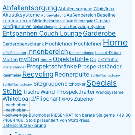
Abfallentsorgung
Abfallentsorgung Clinic/Inox
Akustiksysteme
Baseline
Außenbereich
Aufbewahrung
konfigurieren
Classic
Bibliotheksregale
Büroregale
Bulk
konfigurieren
Ditch Recycling System
Digital Signage
Garderobe
Entspannen Couch Lounge
Home
Hochlehner
Hochlehner
Garderobenschrank
Innenbereich
Leucht-Diabox
Info-Präsenter
Kombinationen
myBlog
Objektstühle
Mieten
Objektstühle
Nature
Prospektschränke
Prospektständer
Posterständer
Recycling
Rednerpulte
Raumteiler
Schließfachschrank
Specials
Sitzgruppen
Sitzhocker
Schließfachschrank
Stühle
Tische
Wand-Prospekthalter
Wandsysteme
Whiteboard/Flipchart
Zubehör
XPOS
nach oben
nach oben
Hochwertige Büromöbel RIESENRAT Ich berate Sie gerne +49 30
74684466
,
Stolz präsentiert von WordPress.
Datenschutzerklärung
Über uns