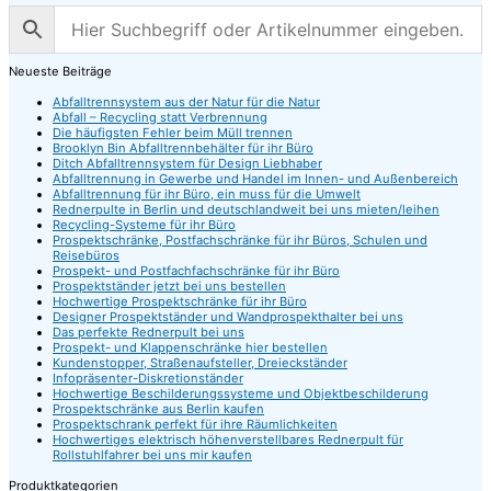
Neueste Beiträge
Abfalltrennsystem aus der Natur für die Natur
Abfall – Recycling statt Verbrennung
Die häufigsten Fehler beim Müll trennen
Brooklyn Bin Abfalltrennbehälter für ihr Büro
Ditch Abfalltrennsystem für Design Liebhaber
Abfalltrennung in Gewerbe und Handel im Innen- und Außenbereich
Abfalltrennung für ihr Büro, ein muss für die Umwelt
Rednerpulte in Berlin und deutschlandweit bei uns mieten/leihen
Recycling-Systeme für ihr Büro
Prospektschränke, Postfachschränke für ihr Büros, Schulen und
Reisebüros
Prospekt- und Postfachfachschränke für ihr Büro
Prospektständer jetzt bei uns bestellen
Hochwertige Prospektschränke für ihr Büro
Designer Prospektständer und Wandprospekthalter bei uns
Das perfekte Rednerpult bei uns
Prospekt- und Klappenschränke hier bestellen
Kundenstopper, Straßenaufsteller, Dreieckständer
Infopräsenter-Diskretionständer
Hochwertige Beschilderungssysteme und Objektbeschilderung
Prospektschränke aus Berlin kaufen
Prospektschrank perfekt für ihre Räumlichkeiten
Hochwertiges elektrisch höhenverstellbares Rednerpult für
Rollstuhlfahrer bei uns mir kaufen
Produktkategorien