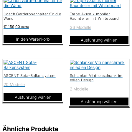
Optionen
können
auf
Coach Garderobenhalter für die
Trape Akustik mobiler
der
Wand
Raumteiler mit Whiteboard
Produktseite
gewählt
€
1.159,00
36 Modelle
netto
werden
In den Warenkorb
Ausführung wählen
Dieses
Produkt
weist
mehrere
Varianten
auf.
ASCENT Sofa-Balkensystem
Schlanker Vitrinenschrank im
Die
edlen Design
Optionen
20 Modelle
können
2 Modelle
auf
der
Ausführung wählen
Produktseite
Ausführung wählen
Dieses
gewählt
Dieses
Produkt
werden
Produkt
weist
weist
mehrere
mehrere
Varianten
Varianten
Ähnliche Produkte
auf.