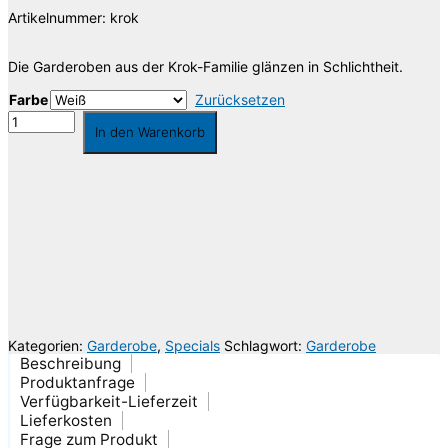
Artikelnummer:
krok
Die Garderoben aus der Krok-Familie glänzen in Schlichtheit.
Farbe
Zurücksetzen
Garderobenständer
In den Warenkorb
Krok
Menge
Die Lieferkosten werden über das Volumengewicht berechnet, wodurch es zu
Abweichungen kommen kann, welche Ihnen selbstverständlich erstattet werden.
Gerne berate ich Sie individuell oder gebe Ihnen Auskunft über die
Versandkosten. Sie erreichen mich unter der Telefonnummer 030 74684466 oder
per Email
info@riesenrat.eu
.
Lieferung auch in die Schweiz
, nach Österreich
und in das Fürstentum
Liechtenstein
.
Kategorien:
Garderobe
,
Specials
Schlagwort:
Garderobe
Beschreibung
Produktanfrage
Verfügbarkeit-Lieferzeit
Lieferkosten
Frage zum Produkt