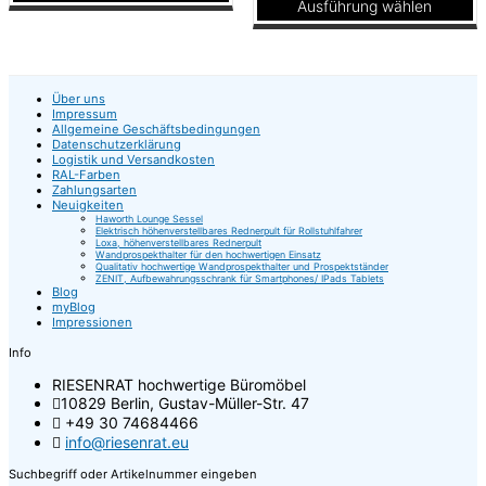
Ausführung wählen
gewählt
Dieses
werden
Produkt
Dieses
weist
Produkt
mehrere
weist
Varianten
mehrere
Über uns
auf.
Varianten
Impressum
Die
auf.
Allgemeine Geschäftsbedingungen
Optionen
Die
Datenschutzerklärung
können
Optionen
Logistik und Versandkosten
RAL-Farben
auf
können
Zahlungsarten
der
auf
Neuigkeiten
Produktseite
der
Haworth Lounge Sessel
gewählt
Produktseite
Elektrisch höhenverstellbares Rednerpult für Rollstuhlfahrer
Loxa, höhenverstellbares Rednerpult
werden
gewählt
Wandprospekthalter für den hochwertigen Einsatz
werden
Qualitativ hochwertige Wandprospekthalter und Prospektständer
ZENIT, Aufbewahrungsschrank für Smartphones/ IPads Tablets
Blog
myBlog
Impressionen
Info
RIESENRAT hochwertige Büromöbel
10829 Berlin, Gustav-Müller-Str. 47
+49 30 74684466
info@riesenrat.eu
Suchbegriff oder Artikelnummer eingeben