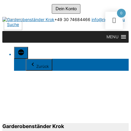
Dein Konto
0
Zum
+49 30 74684466
info@riesenrat.eu
Inhalt
Suche
springen
MENU
Zurück
Garderobenständer Krok