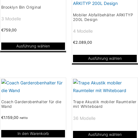
mehrere
mehrere
werden
Brooklyn Bin Original
Varianten
Varianten
Mobiler Abfallbehälter ARKITYP
auf.
auf.
3 Modelle
200L Design
Die
Die
€
759,00
4 Modelle
Optionen
Optionen
können
können
€
2.089,00
Ausführung wählen
auf
auf
Dieses
der
der
Ausführung wählen
Produkt
Produktseite
Produktseite
Dieses
weist
gewählt
gewählt
Produkt
mehrere
werden
werden
weist
Varianten
mehrere
auf.
Varianten
Die
Coach Garderobenhalter für die
Trape Akustik mobiler Raumteiler
auf.
Wand
mit Whiteboard
Optionen
Die
können
€
1.159,00
36 Modelle
netto
Optionen
auf
können
der
In den Warenkorb
Ausführung wählen
auf