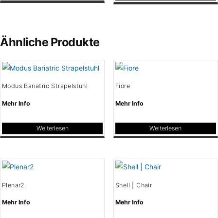
Produktseite
Dieses
der
gewählt
Produkt
Produktseite
werden
weist
gewählt
Ähnliche Produkte
mehrere
werden
Varianten
auf.
Die
Modus Bariatric Strapelstuhl
Fiore
Optionen
können
Mehr Info
Mehr Info
auf
der
Weiterlesen
Weiterlesen
Produktseite
gewählt
werden
Plenar2
Shell | Chair
Mehr Info
Mehr Info