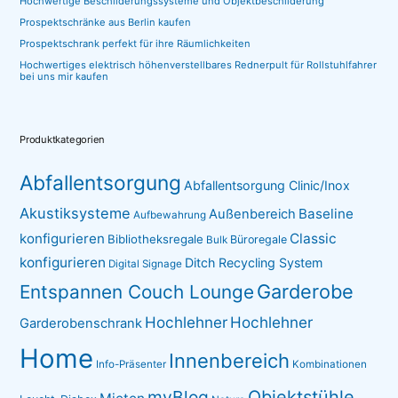
Hochwertige Beschilderungssysteme und Objektbeschilderung
Prospektschränke aus Berlin kaufen
Prospektschrank perfekt für ihre Räumlichkeiten
Hochwertiges elektrisch höhenverstellbares Rednerpult für Rollstuhlfahrer
bei uns mir kaufen
Produktkategorien
Abfallentsorgung
Abfallentsorgung Clinic/Inox
Akustiksysteme
Baseline
Außenbereich
Aufbewahrung
konfigurieren
Classic
Bibliotheksregale
Büroregale
Bulk
konfigurieren
Ditch Recycling System
Digital Signage
Garderobe
Entspannen Couch Lounge
Hochlehner
Hochlehner
Garderobenschrank
Home
Innenbereich
Info-Präsenter
Kombinationen
myBlog
Objektstühle