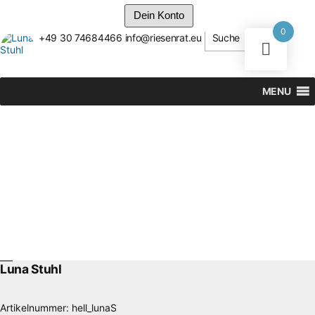
Dein Konto
0
+49 30 74684466
info@riesenrat.eu
Suche
Zum
Inhalt
springen
MENU
Luna Stuhl
Artikelnummer:
hell_lunaS