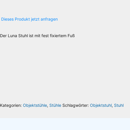
Dieses Produkt jetzt anfragen
Details zu Ihrer Produktanfrage:
Der Luna Stuhl ist mit fest fixiertem Fuß
Die Lieferkosten werden über das Volumengewicht berechnet, wodurch es zu
Abweichungen kommen kann, welche Ihnen selbstverständlich erstattet werden.
Gerne berate ich Sie individuell oder gebe Ihnen Auskunft über die Versandkosten.
Sie erreichen mich unter der Telefonnummer 030 74684466 oder per Email
info@riesenrat.eu
.
Lieferung auch in die Schweiz
, nach Österreich
und in das Fürstentum
Liechtenstein
.
Kategorien:
Objektstühle
,
Stühle
Schlagwörter:
Objektstuhl
,
Stuhl
Ihr Name