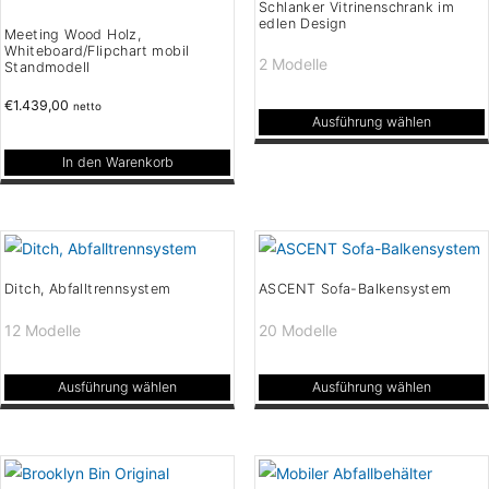
Schlanker Vitrinenschrank im
edlen Design
Meeting Wood Holz,
Whiteboard/Flipchart mobil
2 Modelle
Standmodell
€
1.439,00
netto
Ausführung wählen
Dieses
In den Warenkorb
Produkt
weist
mehrere
Varianten
auf.
Ditch, Abfalltrennsystem
ASCENT Sofa-Balkensystem
Die
12 Modelle
20 Modelle
Optionen
können
Ausführung wählen
Ausführung wählen
auf
Dieses
Dieses
der
Produkt
Produkt
Produktseite
weist
weist
gewählt