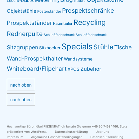
Mieten
Leucht-Diabox
Nature
Prospektschränke
Objektstühle
Posterständer
Recycling
Prospektständer
Raumteiler
Rednerpulte
Schließfachschrank
Schließfachschrank
Specials
Stühle
Sitzgruppen
Tische
Sitzhocker
Wand-Prospekthalter
Wandsysteme
Whiteboard/Flipchart
Zubehör
XPOS
nach oben
nach oben
Hochwertige Büromöbel RIESENRAT Ich berate Sie gerne +49 30 74684466
,
Stolz
präsentiert von WordPress.
Datenschutzerklärung
Über uns
Impressum
Allgemeine Geschäftsbedingungen
Datenschutzerklärung