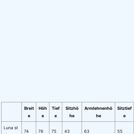
Breit
Höh
Tief
Sitzhö
Armlehnenhö
Sitztief
e
e
e
he
he
e
Luna st
74
76
75
43
63
55