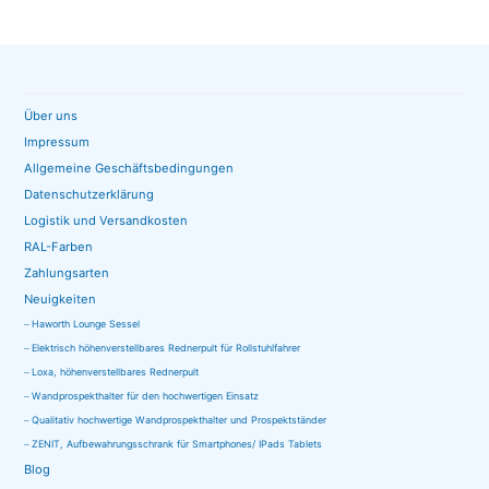
Über uns
Impressum
Allgemeine Geschäftsbedingungen
Datenschutzerklärung
Logistik und Versandkosten
RAL-Farben
Zahlungsarten
Neuigkeiten
Haworth Lounge Sessel
Elektrisch höhenverstellbares Rednerpult für Rollstuhlfahrer
Loxa, höhenverstellbares Rednerpult
Wandprospekthalter für den hochwertigen Einsatz
Qualitativ hochwertige Wandprospekthalter und Prospektständer
ZENIT, Aufbewahrungsschrank für Smartphones/ IPads Tablets
Blog